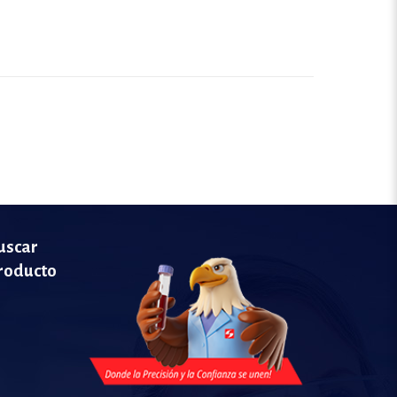
uscar
roducto