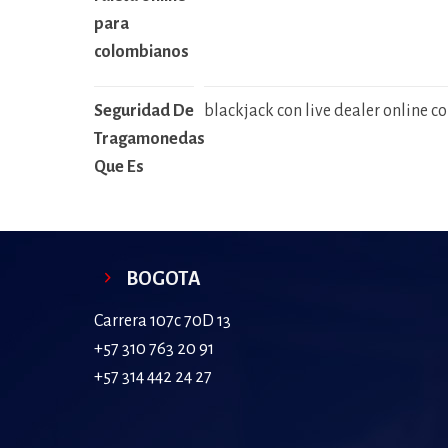
para
colombianos
Seguridad De
blackjack con live dealer online 
Tragamonedas
Que Es
BOGOTA
Carrera 107c 70D 13
+57 310 763 20 91
+57 314 442 24 27