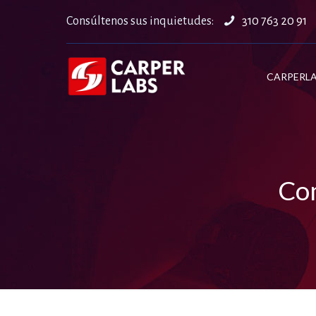
Consúltenos sus inquietudes:
310 763 20 91
CARPERL
Co