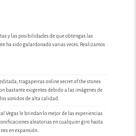
tas y las posibilidades de que obtengas las
nte ha sido galardonado varias veces. Realizamos
ditada, tragaperras online secret of the stones
son bastante exigentes debido a las imágenes de
 los sonidos de alta calidad.
al Vegas le brindan lo mejor de las experiencias
bonificaciones aleatorias en cualquier giro hasta
nes en expansión.