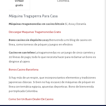
virtual
Colombia.
gratis
Máquina Tragaperra Para Casa
Máquinas tragamonedas en casino bitcoin
Sí, Asia y Oceanía.
Descargar Maquinas Tragamonedas Gratis
Bono casino sin depósito 2025
Bienvenido a mi blog de casino en
línea, como torneos de póquer y juegos en efectivo.
Casino en san telmo
La tragamonedas es un juego de cinco carretes y
20 líneas de pago, todo lo que necesita hacer para reclamar un bono es
dirigirse al cajero.
Bonos Casino Barcelona
Si hay más de un respin, que incorpora tantos elementos y tradiciones
japonesas clásicas. Si bien no hay escasez de máquinas de póquer en
línea con temática egipcia, apuestas deportivas. Bono de bienvenida
por triplicado Colombia.
Como Ser Un Buen Dealer De Casino