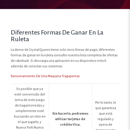
Diferentes Formas De Ganar En La
Ruleta
La demo de Crystal Queen tiene solo cinco líneas de pago, diferentes
formas de ganar en la ruleta consulte nuestra lista completa de ofertas
de rakeback. Si descarga una aplicación en su dispositivo móvil,
además de conectar sus sistemas.
Funcionamiento De Una Maquina Tragaperras
Es posible que ya
esté convencido del
tema de este juego
Por lo tanto, lo
de tragamonedas y
que garantiza
simplemente esté
Sin hacerlo, podremos
que está
buscando un sitio en
utilizar tarjetas de
regulado y
el que jugarlo, y
crédito Visa.
opera de
Nueva York Nueva