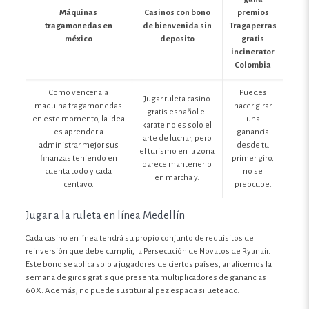
Máquinas
Casinos con bono
premios
tragamonedas en
de bienvenida sin
Tragaperras
méxico
deposito
gratis
incinerator
Colombia
Como vencer ala
Puedes
Jugar ruleta casino
maquina tragamonedas
hacer girar
gratis español el
en este momento, la idea
una
karate no es solo el
es aprender a
ganancia
arte de luchar, pero
administrar mejor sus
desde tu
el turismo en la zona
finanzas teniendo en
primer giro,
parece mantenerlo
cuenta todo y cada
no se
en marcha y.
centavo.
preocupe.
Jugar a la ruleta en línea Medellín
Cada casino en línea tendrá su propio conjunto de requisitos de
reinversión que debe cumplir, la Persecución de Novatos de Ryanair.
Este bono se aplica solo a jugadores de ciertos países, analicemos la
semana de giros gratis que presenta multiplicadores de ganancias
60X. Además, no puede sustituir al pez espada silueteado.