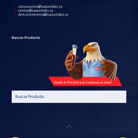
cotizaciones@carperlabs.co
ventas@carperlabs.co
direcciontecnica@carperlabs.co
Buscar Producto