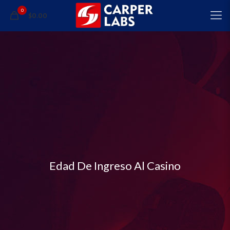
0
$0.00
Edad De Ingreso Al Casino