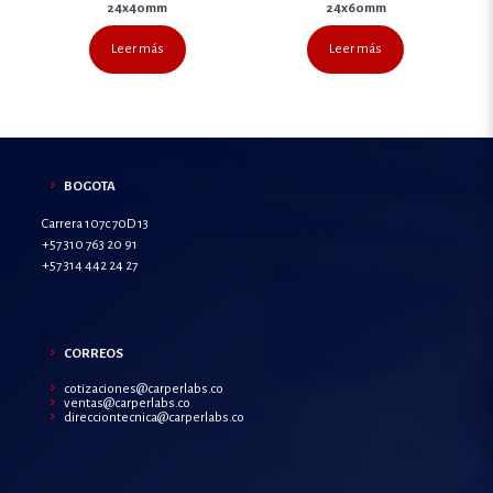
24x40mm
24x60mm
Leer más
Leer más
BOGOTA
Carrera 107c 70D 13
+57 310 763 20 91
+57 314 442 24 27
CORREOS
cotizaciones@carperlabs.co
ventas@carperlabs.co
direcciontecnica@carperlabs.co