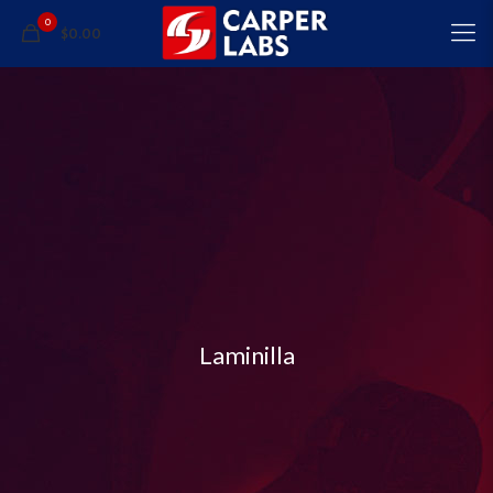
0
$0.00
Laminilla