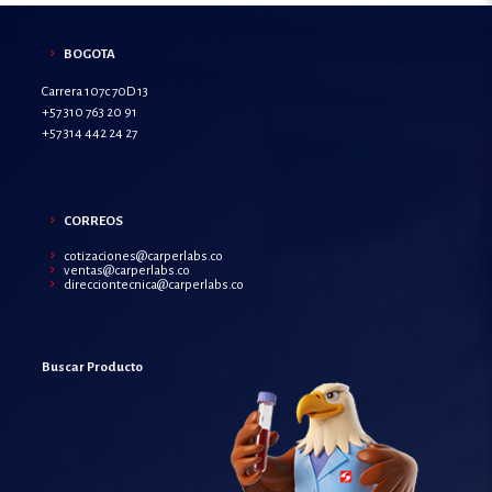
BOGOTA
Carrera 107c 70D 13
+57 310 763 20 91
+57 314 442 24 27
CORREOS
cotizaciones@carperlabs.co
ventas@carperlabs.co
direcciontecnica@carperlabs.co
Buscar Producto