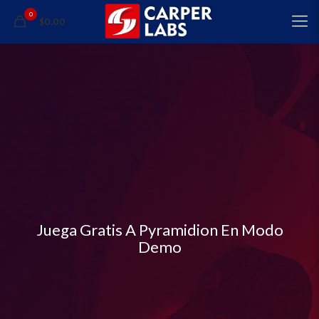
0
$0.00
Juega Gratis A Pyramidion En Modo
Demo