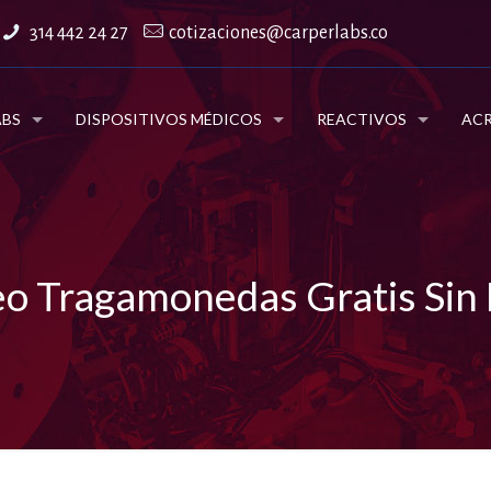
314 442 24 27
cotizaciones@carperlabs.co
ABS
DISPOSITIVOS MÉDICOS
REACTIVOS
ACR
eo Tragamonedas Gratis Sin