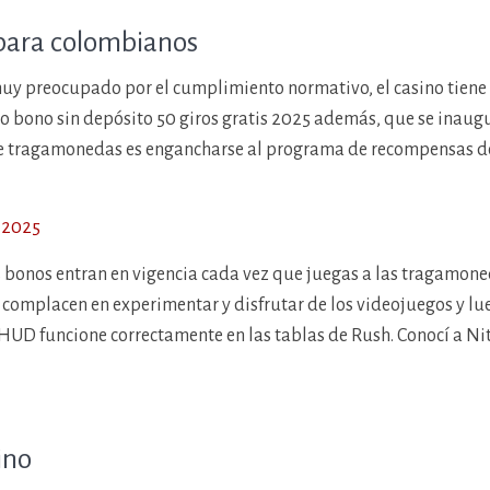
 para colombianos
 muy preocupado por el cumplimiento normativo, el casino tien
o bono sin depósito 50 giros gratis 2025 además, que se inaugu
e tragamonedas es engancharse al programa de recompensas del 
s 2025
bonos entran en vigencia cada vez que juegas a las tragamone
complacen en experimentar y disfrutar de los videojuegos y lue
 HUD funcione correctamente en las tablas de Rush. Conocí a Ni
ino