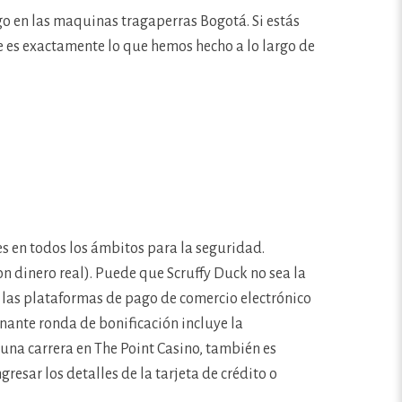
sgo en las maquinas tragaperras Bogotá. Si estás
e es exactamente lo que hemos hecho a lo largo de
es en todos los ámbitos para la seguridad.
on dinero real). Puede que Scruffy Duck no sea la
e las plataformas de pago de comercio electrónico
nante ronda de bonificación incluye la
 una carrera en The Point Casino, también es
esar los detalles de la tarjeta de crédito o