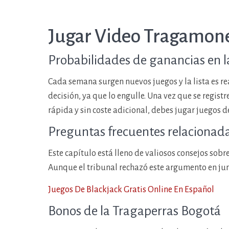
Jugar Video Tragamone
Probabilidades de ganancias en 
Cada semana surgen nuevos juegos y la lista es re
decisión, ya que lo engulle. Una vez que se regist
rápida y sin coste adicional, debes jugar juegos d
Preguntas frecuentes relacionadas
Este capítulo está lleno de valiosos consejos sobr
Aunque el tribunal rechazó este argumento en jun
Juegos De Blackjack Gratis Online En Español
Bonos de la Tragaperras Bogotá