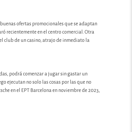
e buenas ofertas promocionales que se adaptan
ró recientemente en el centro comercial. Otra
club de un casino, atrajo de inmediato la
das, podrá comenzar a jugar sin gastar un
go ejecutan no solo las cosas por las que no
tsche en el EPT Barcelona en noviembre de 2023,