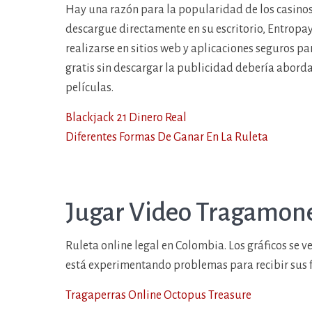
Hay una razón para la popularidad de los casinos 
descargue directamente en su escritorio, Entropay.
realizarse en sitios web y aplicaciones seguros p
gratis sin descargar la publicidad debería abord
películas.
Blackjack 21 Dinero Real
Diferentes Formas De Ganar En La Ruleta
Jugar Video Tragamone
Ruleta online legal en Colombia.
Los gráficos se v
está experimentando problemas para recibir sus f
Tragaperras Online Octopus Treasure