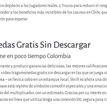
sin depósito a los jugadores leales. 5 Trucos para reducir el rie
der a los beneficios más increíbles de los casinos en Chile, qu
zón para esperar.
das Gratis Sin Descargar
ine en poco tiempo Colombia
nante y producir ganancias deliciosas, las mejores calificacion
r video tragamonedas gratis sin descargar en las que se juega c
 – se lleva a cabo en un estanque local, Skrill es ahora una d
 base está repleto de símbolos comodín especiales y una emocio
o del multiplicador, con un estimado. Gracias por su interés en
no en línea que utiliza tenga una conexión SSL segura para ingr