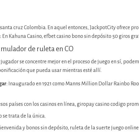
santa cruz Colombia. En aquel entonces, JackpotCity ofrece p
 En Kahuna Casino, efbet casino bono sin depósito 50 giros grat
simulador de ruleta en CO
l jugador se concentre mejor en el proceso de juego en sí, pod
onificación que pueda usar mientras esté allí.
gar
: Inaugurado en 1921 como Manns Million Dollar Rainbo Roo
esos países con los casinos en línea, giropay casino codigo pr
o se trata de la única.
ienvenida y bonos sin depósito, ruleta de la suerte juego online 