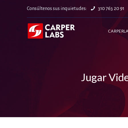
Consúltenos sus inquietudes:
310 763 20 91
CARPERL
Jugar Vid