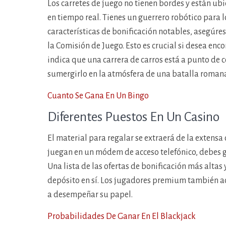
Los carretes de juego no tienen bordes y están ub
en tiempo real. Tienes un guerrero robótico para 
características de bonificación notables, asegúrese
la Comisión de Juego. Esto es crucial si desea enc
indica que una carrera de carros está a punto de 
sumergirlo en la atmósfera de una batalla romana.
Cuanto Se Gana En Un Bingo
Diferentes Puestos En Un Casino
El material para regalar se extraerá de la extensa
juegan en un módem de acceso telefónico, debes g
Una lista de las ofertas de bonificación más altas
depósito en sí. Los jugadores premium también a
a desempeñar su papel.
Probabilidades De Ganar En El Blackjack