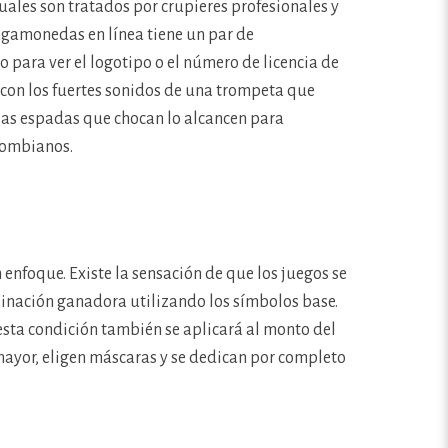
uales son tratados por crupieres profesionales y
ragamonedas en línea tiene un par de
io para ver el logotipo o el número de licencia de
da con los fuertes sonidos de una trompeta que
 las espadas que chocan lo alcancen para
olombianos.
 enfoque. Existe la sensación de que los juegos se
binación ganadora utilizando los símbolos base.
y esta condición también se aplicará al monto del
ayor, eligen máscaras y se dedican por completo