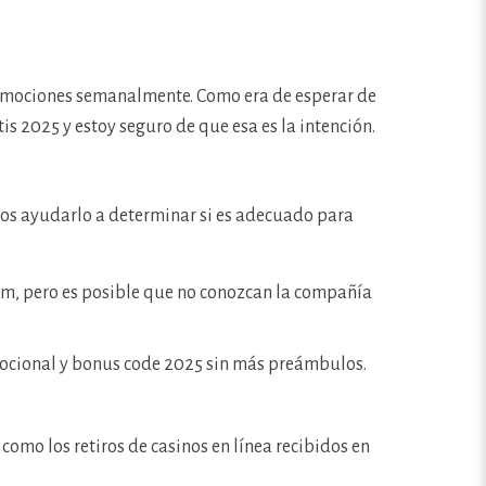
romociones semanalmente. Como era de esperar de
is 2025 y estoy seguro de que esa es la intención.
emos ayudarlo a determinar si es adecuado para
m, pero es posible que no conozcan la compañía
omocional y bonus code 2025 sin más preámbulos.
como los retiros de casinos en línea recibidos en