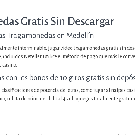
das Gratis Sin Descargar
las Tragamonedas en Medellín
almente interminable, jugar video tragamonedas gratis sin desc
re, incluidos Neteller. Utilice el método de pago que más le co
e casino.
 con los bonos de 10 giros gratis sin dep
e clasificaciones de potencia de letras, como jugar al naipes c
io, ruleta de números del 1 al 4 videojuegos totalmente gratu