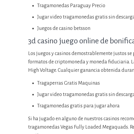
Tragamonedas Paraguay Precio
Jugar video tragamonedas gratis sin descarg
Juegos de casino betsson
3d casino juego online de bonific
Los juegos y casinos demostrablemente justos se p
formatos de criptomoneda y moneda fiduciaria. La
High Voltage. Cualquier ganancia obtenida duran
Tragaperras Gratis Maquinas
Jugar video tragamonedas gratis sin descarg
Tragamonedas gratis para jugar ahora
Si ha jugado en alguno de nuestros casinos recome
tragamonedas Vegas Fully Loaded Megaquads. Recue