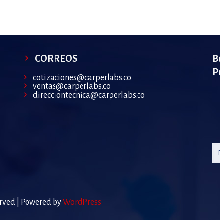
CORREOS
B
P
cotizaciones@carperlabs.co
ventas@carperlabs.co
direcciontecnica@carperlabs.co
erved | Powered by
WordPress