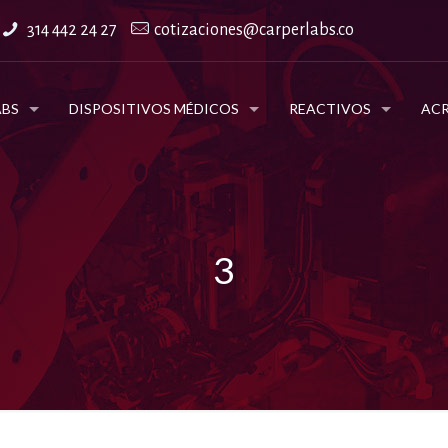
314 442 24 27
cotizaciones@carperlabs.co
ABS
DISPOSITIVOS MÉDICOS
REACTIVOS
ACR
3