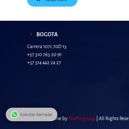
BOGOTA
Carrera 107c 70D 13
+57 310 763 20 91
+57 314 442 24 27
Solicitar llamada
© 2026 Betheme by
Muffin group
| All Rights Res