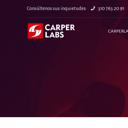
Consúltenos sus inquietudes:
310 763 20 91
CARPERL