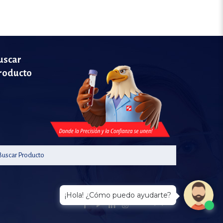
uscar
roducto
¡Hola! ¿Cómo puedo ayudarte?