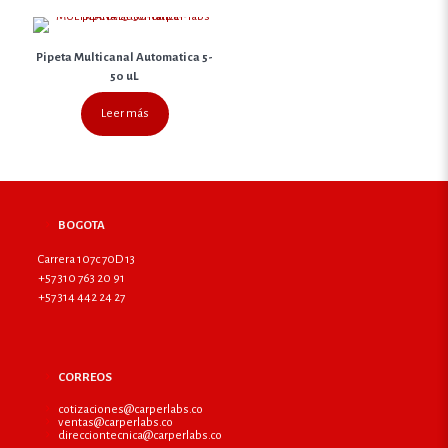
Pipeta Multicanal Automatica 5-
50 uL
Leer más
BOGOTA
Carrera 107c 70D 13
+57 310 763 20 91
+57 314 442 24 27
CORREOS
cotizaciones@carperlabs.co
ventas@carperlabs.co
direcciontecnica@carperlabs.co