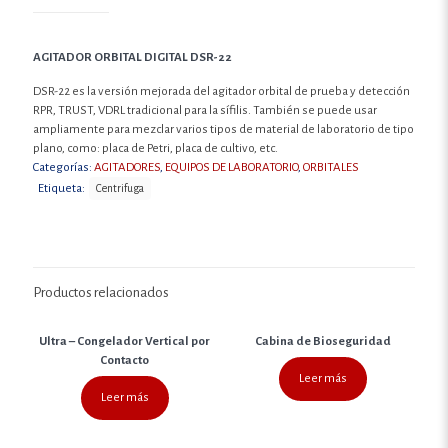
AGITADOR ORBITAL DIGITAL DSR-22
DSR-22 es la versión mejorada del agitador orbital de prueba y detección
RPR, TRUST, VDRL tradicional para la sífilis. También se puede usar
ampliamente para mezclar varios tipos de material de laboratorio de tipo
plano, como: placa de Petri, placa de cultivo, etc.
Categorías:
AGITADORES
,
EQUIPOS DE LABORATORIO
,
ORBITALES
Etiqueta:
Centrifuga
Productos relacionados
Ultra – Congelador Vertical por
Cabina de Bioseguridad
Contacto
Leer más
Leer más