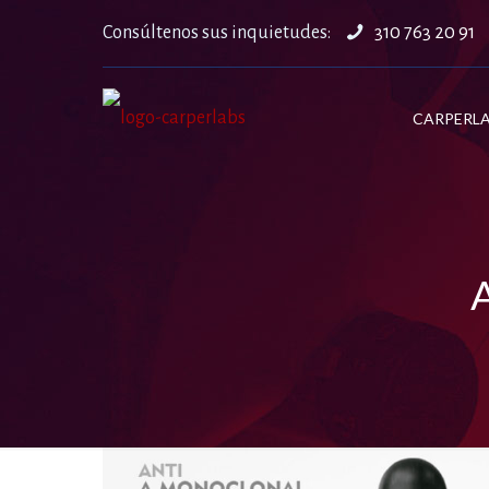
Consúltenos sus inquietudes:
310 763 20 91
CARPERL