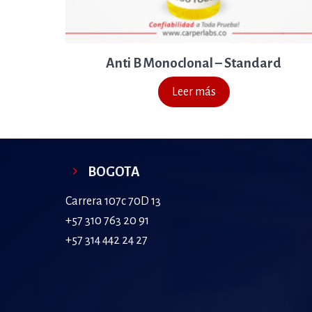
Anti B Monoclonal – Standard
Leer más
BOGOTA
Carrera 107c 70D 13
+57 310 763 20 91
+57 314 442 24 27