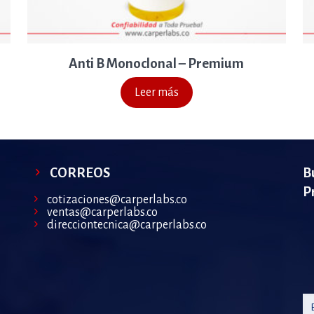
Anti B Monoclonal – Premium
Leer más
CORREOS
B
P
cotizaciones@carperlabs.co
ventas@carperlabs.co
direcciontecnica@carperlabs.co