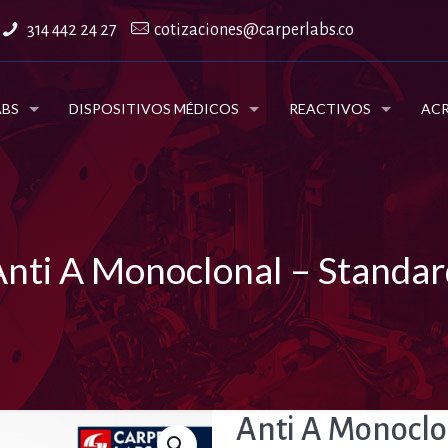
314 442 24 27
cotizaciones@carperlabs.co
ABS
DISPOSITIVOS MÉDICOS
REACTIVOS
ACR
Anti A Monoclonal – Standar
Anti A Monoclo