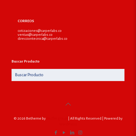
CORREOS
cotizaciones@carperlabs.co
ventas@carperlabs.co
direcciontecnica@carperlabs.co
Buscar Producto
© 2026 Betheme by
Muffin group
| All Rights Reserved | Powered by
WordPress