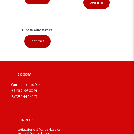
Leer más
Pipeta Automatica
Leer más
BOGOTA
Carrera 107c 70D 13
+57 310 763 20 91
+57 314 442 24 27
CORREOS
cotizaciones@carperlabs.co
ventas@carperlabs.co