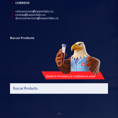
CORREOS
cotizaciones@carperlabs.co
ventas@carperlabs.co
direcciontecnica@carperlabs.co
Buscar Producto