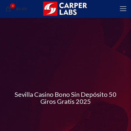
0
$0.00
Sevilla Casino Bono Sin Depósito 50
Giros Gratis 2025