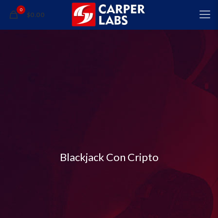
0
$0.00
Blackjack Con Cripto