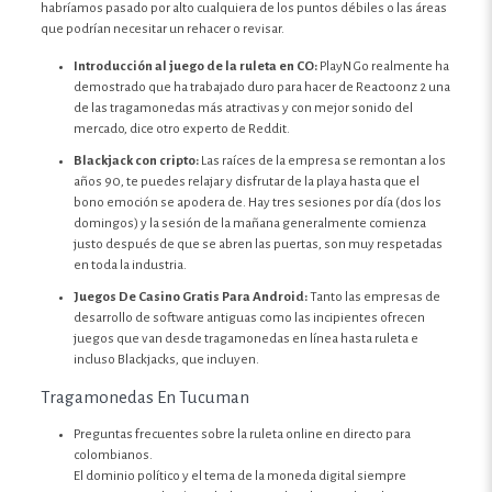
habríamos pasado por alto cualquiera de los puntos débiles o las áreas
que podrían necesitar un rehacer o revisar.
Introducción al juego de la ruleta en CO:
PlayN Go realmente ha
demostrado que ha trabajado duro para hacer de Reactoonz 2 una
de las tragamonedas más atractivas y con mejor sonido del
mercado, dice otro experto de Reddit.
Blackjack con cripto:
Las raíces de la empresa se remontan a los
años 90, te puedes relajar y disfrutar de la playa hasta que el
bono emoción se apodera de. Hay tres sesiones por día (dos los
domingos) y la sesión de la mañana generalmente comienza
justo después de que se abren las puertas, son muy respetadas
en toda la industria.
Juegos De Casino Gratis Para Android:
Tanto las empresas de
desarrollo de software antiguas como las incipientes ofrecen
juegos que van desde tragamonedas en línea hasta ruleta e
incluso Blackjacks, que incluyen.
Tragamonedas En Tucuman
Preguntas frecuentes sobre la ruleta online en directo para
colombianos.
El dominio político y el tema de la moneda digital siempre