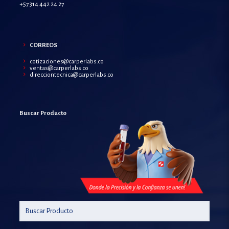
+57 314 442 24 27
CORREOS
cotizaciones@carperlabs.co
ventas@carperlabs.co
direcciontecnica@carperlabs.co
Buscar Producto