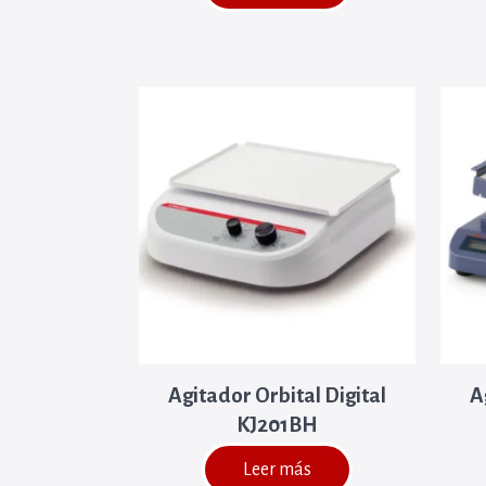
Agitador Orbital Digital
A
KJ201BH
Leer más