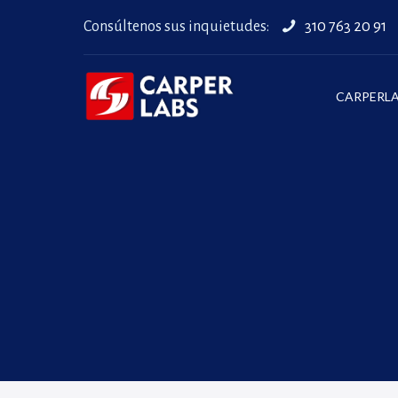
Consúltenos sus inquietudes:
310 763 20 91
CARPERL