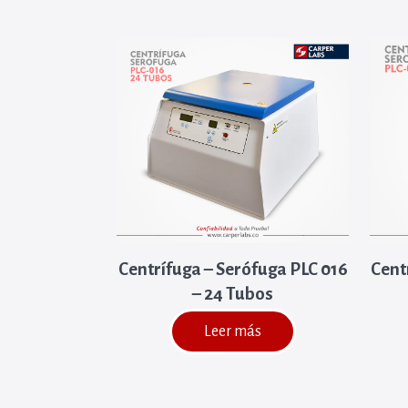
Centrífuga – Serófuga PLC 016
Cent
– 24 Tubos
Leer más