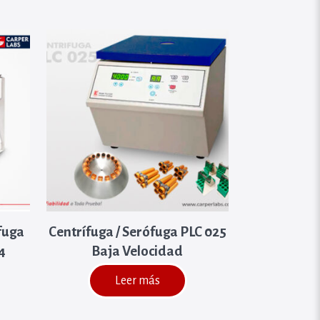
ifuga
Centrífuga / Serófuga PLC 025
4
Baja Velocidad
Leer más