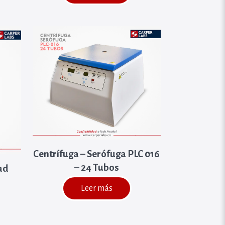
Centrífuga – Serófuga PLC 016
– 24 Tubos
ad
Leer más