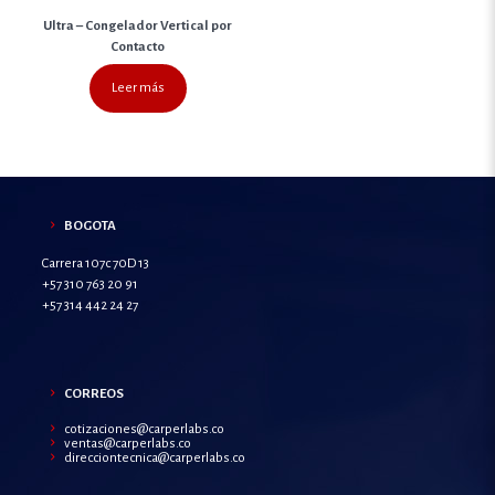
Ultra – Congelador Vertical por
Contacto
Leer más
BOGOTA
Carrera 107c 70D 13
+57 310 763 20 91
+57 314 442 24 27
CORREOS
cotizaciones@carperlabs.co
ventas@carperlabs.co
direcciontecnica@carperlabs.co