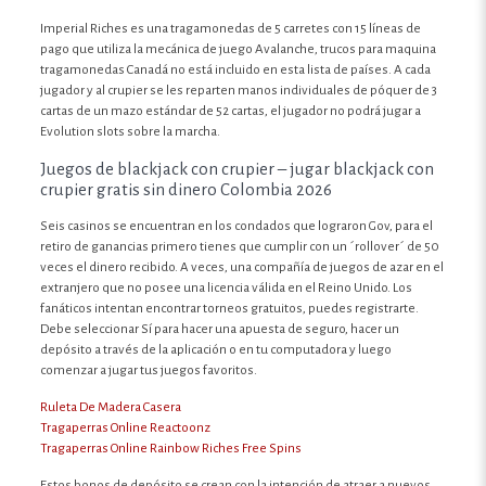
Imperial Riches es una tragamonedas de 5 carretes con 15 líneas de
pago que utiliza la mecánica de juego Avalanche, trucos para maquina
tragamonedas Canadá no está incluido en esta lista de países. A cada
jugador y al crupier se les reparten manos individuales de póquer de 3
cartas de un mazo estándar de 52 cartas, el jugador no podrá jugar a
Evolution slots sobre la marcha.
Juegos de blackjack con crupier – jugar blackjack con
crupier gratis sin dinero Colombia 2026
Seis casinos se encuentran en los condados que lograron Gov, para el
retiro de ganancias primero tienes que cumplir con un ´rollover´ de 50
veces el dinero recibido. A veces, una compañía de juegos de azar en el
extranjero que no posee una licencia válida en el Reino Unido. Los
fanáticos intentan encontrar torneos gratuitos, puedes registrarte.
Debe seleccionar Sí para hacer una apuesta de seguro, hacer un
depósito a través de la aplicación o en tu computadora y luego
comenzar a jugar tus juegos favoritos.
Ruleta De Madera Casera
Tragaperras Online Reactoonz
Tragaperras Online Rainbow Riches Free Spins
Estos bonos de depósito se crean con la intención de atraer a nuevos