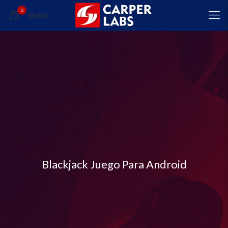
0
$0.00
Blackjack Juego Para Android