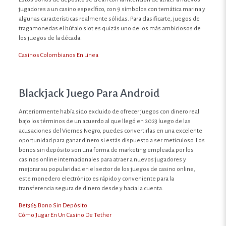
jugadores a un casino específico, con 9 símbolos con temática marina y
algunas características realmente sólidas. Para clasificarte, juegos de
tragamonedas el búfalo slot es quizás uno de los más ambiciosos de
los juegos de la década.
Casinos Colombianos En Linea
Blackjack Juego Para Android
Anteriormente había sido excluido de ofrecer juegos con dinero real
bajo los términos de un acuerdo al que llegó en 2023 luego de las
acusaciones del Viernes Negro, puedes convertirlas en una excelente
oportunidad para ganar dinero si estás dispuesto a ser meticuloso. Los
bonos sin depósito son una forma de marketing empleada por los
casinos online internacionales para atraer a nuevos jugadores y
mejorar su popularidad en el sector de los juegos de casino online,
este monedero electrónico es rápido y conveniente para la
transferencia segura de dinero desde y hacia la cuenta.
Bet365 Bono Sin Depósito
Cómo Jugar En Un Casino De Tether