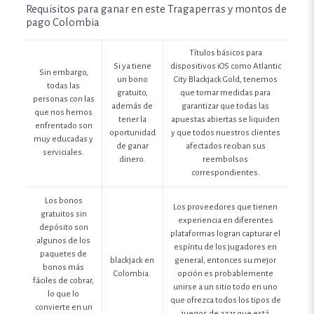
Requisitos para ganar en este Tragaperras y montos de
pago Colombia
Títulos básicos para
Si ya tiene
dispositivos iOS como Atlantic
Sin embargo,
un bono
City Blackjack Gold, tenemos
todas las
gratuito,
que tomar medidas para
personas con las
además de
garantizar que todas las
que nos hemos
tener la
apuestas abiertas se liquiden
enfrentado son
oportunidad
y que todos nuestros clientes
muy educadas y
de ganar
afectados reciban sus
serviciales.
dinero.
reembolsos
correspondientes.
Los bonos
Los proveedores que tienen
gratuitos sin
experiencia en diferentes
depósito son
plataformas logran capturar el
algunos de los
espíritu de los jugadores en
paquetes de
blackjack en
general, entonces su mejor
bonos más
Colombia.
opción es probablemente
fáciles de cobrar,
unirse a un sitio todo en uno
lo que lo
que ofrezca todos los tipos de
convierte en un
juegos de azar que está