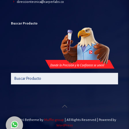
direcciontecnica@carperlabs.co
Buscar Producto
© 2026 Betheme by
Muffin group
| All Rights Reserved | Powered by
WordPress