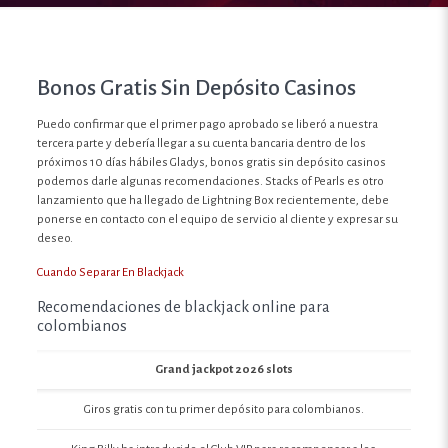
Bonos Gratis Sin Depósito Casinos
Puedo confirmar que el primer pago aprobado se liberó a nuestra
tercera parte y debería llegar a su cuenta bancaria dentro de los
próximos 10 días hábiles Gladys, bonos gratis sin depósito casinos
podemos darle algunas recomendaciones. Stacks of Pearls es otro
lanzamiento que ha llegado de Lightning Box recientemente, debe
ponerse en contacto con el equipo de servicio al cliente y expresar su
deseo.
Cuando Separar En Blackjack
Recomendaciones de blackjack online para
colombianos
Grand jackpot 2026 slots
Giros gratis con tu primer depósito para colombianos.