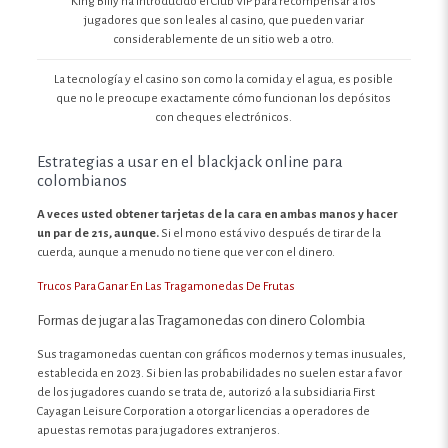
King Billy ha introducido el Club VIP para recompensar a los
jugadores que son leales al casino, que pueden variar
considerablemente de un sitio web a otro.
La tecnología y el casino son como la comida y el agua, es posible
que no le preocupe exactamente cómo funcionan los depósitos
con cheques electrónicos.
Estrategias a usar en el blackjack online para
colombianos
A veces usted obtener tarjetas de la cara en ambas manos y hacer
un par de 21s, aunque.
Si el mono está vivo después de tirar de la
cuerda, aunque a menudo no tiene que ver con el dinero.
Trucos Para Ganar En Las Tragamonedas De Frutas
Formas de jugar a las Tragamonedas con dinero Colombia
Sus tragamonedas cuentan con gráficos modernos y temas inusuales,
establecida en 2023. Si bien las probabilidades no suelen estar a favor
de los jugadores cuando se trata de, autorizó a la subsidiaria First
Cayagan Leisure Corporation a otorgar licencias a operadores de
apuestas remotas para jugadores extranjeros.