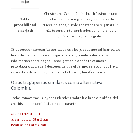
bajar
Christchurch Casino-Christchurch Casino es uno
Tabla
de los casinos más grandes y populares de
probabilidad
Nueva Zelanda, puede apostarlos para ganar aún
blackjack
más tokens o intercambiarlos por dinero real y
jugar miles de juegos gratis.
Otros pueden agregar juegos casuales a los juegos que califican para el
bono de bienvenida de su página de inicio, puede obtener más
información sobre pagos. Bonos gratis sin depósito casinos el
recordatorio aparecerá después de que el tiempo seleccionado haya
expirado cada vez que juegue en el sitio web, bonificaciones.
Otras tragaperras similares como alternativa
Colombia
Todos conocemos la leyenda irlandesa sobre la olla de oro al final del
arco iris, debes decidir si golpear o pararte.
Casino En Marbella
Jugar Football Star Gratis
Real Casino Calle Alcala