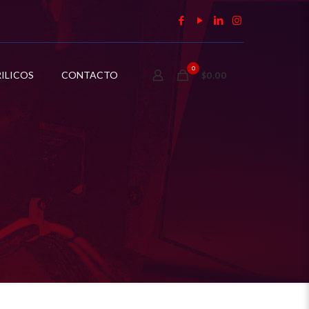
0
ILICOS
CONTACTO
$0.00