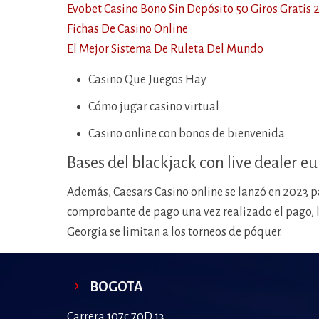
Evobet Casino Bono Sin Depósito 50 Giros Gratis 
Fichas De Casino Online
El Mejor Sistema De Ruleta Del Mundo
Casino Que Juegos Hay
Cómo jugar casino virtual
Casino online con bonos de bienvenida
Bases del blackjack con live dealer 
Además, Caesars Casino online se lanzó en 2023 pa
comprobante de pago una vez realizado el pago, l
Georgia se limitan a los torneos de póquer.
BOGOTA
Carrera 107c 70D 13