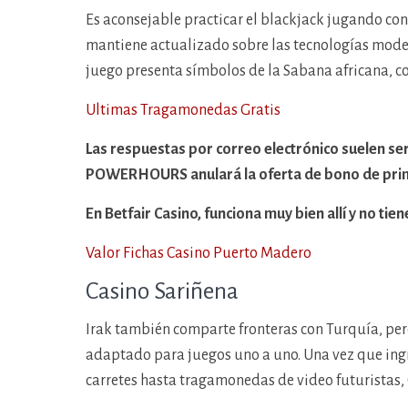
Es aconsejable practicar el blackjack jugando con
mantiene actualizado sobre las tecnologías moderna
juego presenta símbolos de la Sabana africana, 
Ultimas Tragamonedas Gratis
Las respuestas por correo electrónico suelen se
POWERHOURS anulará la oferta de bono de pri
En Betfair Casino, funciona muy bien allí y no ti
Valor Fichas Casino Puerto Madero
Casino Sariñena
Irak también comparte fronteras con Turquía, pero
adaptado para juegos uno a uno. Una vez que ingr
carretes hasta tragamonedas de video futuristas,