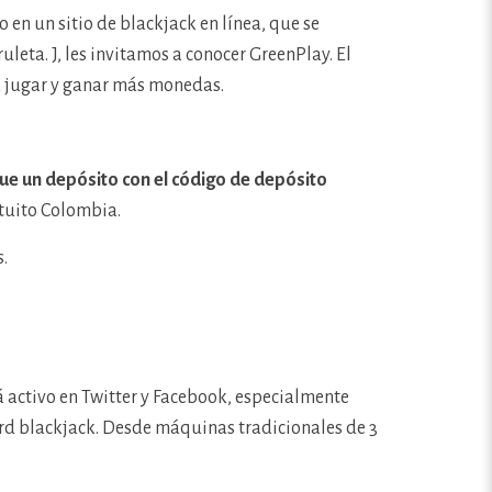
en un sitio de blackjack en línea, que se
leta. J, les invitamos a conocer GreenPlay. El
a jugar y ganar más monedas.
ue un depósito con el código de depósito
atuito Colombia.
.
á activo en Twitter y Facebook, especialmente
ard blackjack. Desde máquinas tradicionales de 3