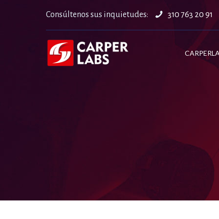
Consúltenos sus inquietudes:
310 763 20 91
CARPERL