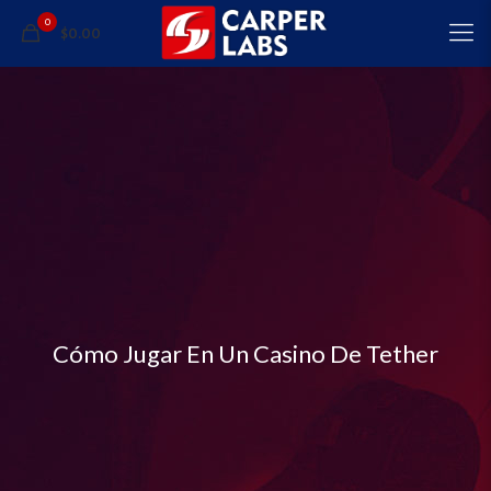
0
$0.00
Cómo Jugar En Un Casino De Tether