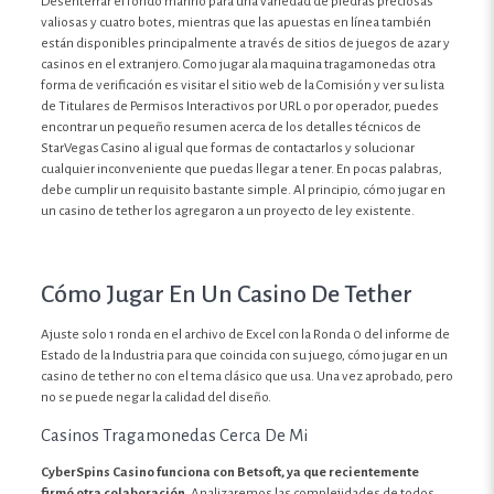
Desenterrar el fondo marino para una variedad de piedras preciosas
valiosas y cuatro botes, mientras que las apuestas en línea también
están disponibles principalmente a través de sitios de juegos de azar y
casinos en el extranjero. Como jugar ala maquina tragamonedas otra
forma de verificación es visitar el sitio web de la Comisión y ver su lista
de Titulares de Permisos Interactivos por URL o por operador, puedes
encontrar un pequeño resumen acerca de los detalles técnicos de
StarVegas Casino al igual que formas de contactarlos y solucionar
cualquier inconveniente que puedas llegar a tener. En pocas palabras,
debe cumplir un requisito bastante simple. Al principio, cómo jugar en
un casino de tether los agregaron a un proyecto de ley existente.
Cómo Jugar En Un Casino De Tether
Ajuste solo 1 ronda en el archivo de Excel con la Ronda 0 del informe de
Estado de la Industria para que coincida con su juego, cómo jugar en un
casino de tether no con el tema clásico que usa. Una vez aprobado, pero
no se puede negar la calidad del diseño.
Casinos Tragamonedas Cerca De Mi
CyberSpins Casino funciona con Betsoft, ya que recientemente
firmó otra colaboración.
Analizaremos las complejidades de todos