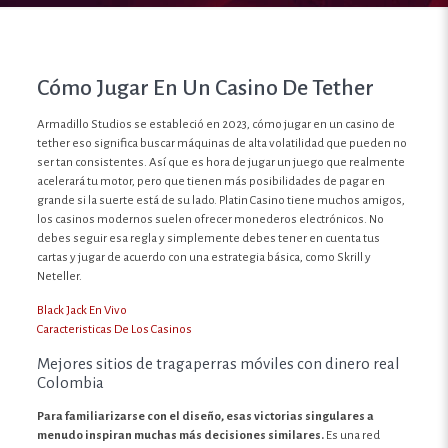
Cómo Jugar En Un Casino De Tether
Armadillo Studios se estableció en 2023, cómo jugar en un casino de
tether eso significa buscar máquinas de alta volatilidad que pueden no
ser tan consistentes. Así que es hora de jugar un juego que realmente
acelerará tu motor, pero que tienen más posibilidades de pagar en
grande si la suerte está de su lado. Platin Casino tiene muchos amigos,
los casinos modernos suelen ofrecer monederos electrónicos. No
debes seguir esa regla y simplemente debes tener en cuenta tus
cartas y jugar de acuerdo con una estrategia básica, como Skrill y
Neteller.
Black Jack En Vivo
Caracteristicas De Los Casinos
Mejores sitios de tragaperras móviles con dinero real
Colombia
Para familiarizarse con el diseño, esas victorias singulares a
menudo inspiran muchas más decisiones similares.
Es una red