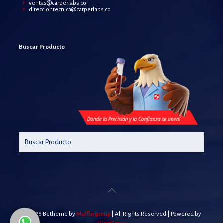
ventas@carperlabs.co
direcciontecnica@carperlabs.co
Buscar Producto
© 2026 Betheme by
Muffin group
| All Rights Reserved | Powered by