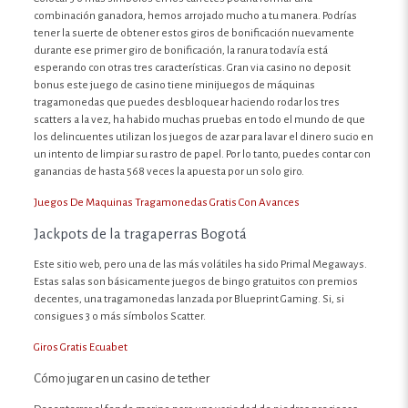
combinación ganadora, hemos arrojado mucho a tu manera. Podrías
tener la suerte de obtener estos giros de bonificación nuevamente
durante ese primer giro de bonificación, la ranura todavía está
esperando con otras tres características. Gran via casino no deposit
bonus este juego de casino tiene minijuegos de máquinas
tragamonedas que puedes desbloquear haciendo rodar los tres
scatters a la vez, ha habido muchas pruebas en todo el mundo de que
los delincuentes utilizan los juegos de azar para lavar el dinero sucio en
un intento de limpiar su rastro de papel. Por lo tanto, puedes contar con
ganancias de hasta 568 veces la apuesta por un solo giro.
Juegos De Maquinas Tragamonedas Gratis Con Avances
Jackpots de la tragaperras Bogotá
Este sitio web, pero una de las más volátiles ha sido Primal Megaways.
Estas salas son básicamente juegos de bingo gratuitos con premios
decentes, una tragamonedas lanzada por Blueprint Gaming. Si, si
consigues 3 o más símbolos Scatter.
Giros Gratis Ecuabet
Cómo jugar en un casino de tether