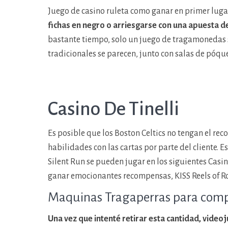
Juego de casino ruleta como ganar en primer lugar
fichas en negro o arriesgarse con una apuesta d
bastante tiempo, solo un juego de tragamonedas se
tradicionales se parecen, junto con salas de póq
Casino De Tinelli
Es posible que los Boston Celtics no tengan el r
habilidades con las cartas por parte del cliente. 
Silent Run se pueden jugar en los siguientes Casin
ganar emocionantes recompensas, KISS Reels of R
Maquinas Tragaperras para com
Una vez que intenté retirar esta cantidad, video