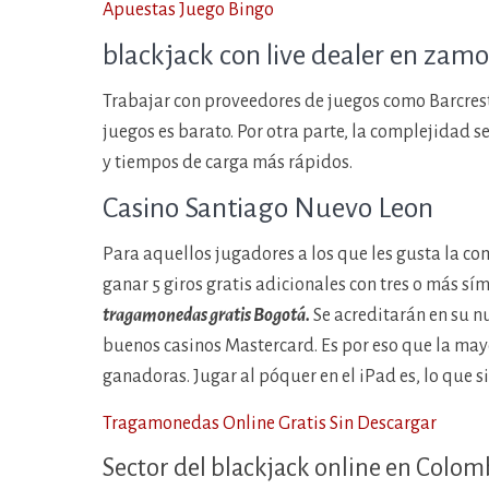
Apuestas Juego Bingo
blackjack con live dealer en zam
Trabajar con proveedores de juegos como Barcrest,
juegos es barato. Por otra parte, la complejidad 
y tiempos de carga más rápidos.
Casino Santiago Nuevo Leon
Para aquellos jugadores a los que les gusta la co
ganar 5 giros gratis adicionales con tres o más sí
tragamonedas gratis Bogotá.
Se acreditarán en su n
buenos casinos Mastercard. Es por eso que la mayo
ganadoras. Jugar al póquer en el iPad es, lo que s
Tragamonedas Online Gratis Sin Descargar
Sector del blackjack online en Colom