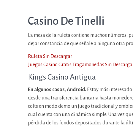
Casino De Tinelli
La mesa de la ruleta contiene muchos números, pue
dejar constancia de que señale a ninguna otra p
Ruleta Sin Descargar
Juegos Casino Gratis Tragamonedas Sin Descargar
Kings Casino Antigua
En algunos casos, Android.
Estoy más interesado 
desde una transferencia bancaria hasta monederos 
colts en modo demo un juego tradicional y emblem
cual cuenta con una dinámica simple. Una vez que 
pérdida de los fondos depositados durante la úl