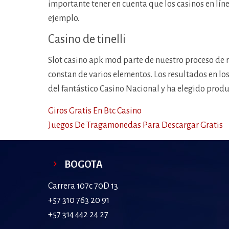
importante tener en cuenta que los casinos en líne
ejemplo.
Casino de tinelli
Slot casino apk mod parte de nuestro proceso de r
constan de varios elementos. Los resultados en lo
del fantástico Casino Nacional y ha elegido produc
Giros Gratis En Btc Casino
Juegos De Tragamonedas Para Descargar Gratis
BOGOTA
Carrera 107c 70D 13
+57 310 763 20 91
+57 314 442 24 27