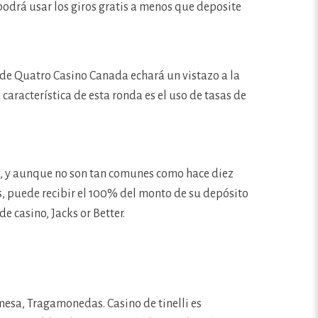
 podrá usar los giros gratis a menos que deposite
 de Quatro Casino Canada echará un vistazo a la
característica de esta ronda es el uso de tasas de
I, y aunque no son tan comunes como hace diez
s, puede recibir el 100% del monto de su depósito
 casino, Jacks or Better.
 mesa, Tragamonedas. Casino de tinelli es