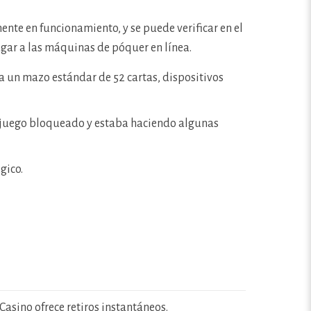
te en funcionamiento, y se puede verificar en el
ugar a las máquinas de póquer en línea.
za un mazo estándar de 52 cartas, dispositivos
u juego bloqueado y estaba haciendo algunas
gico.
sino ofrece retiros instantáneos.