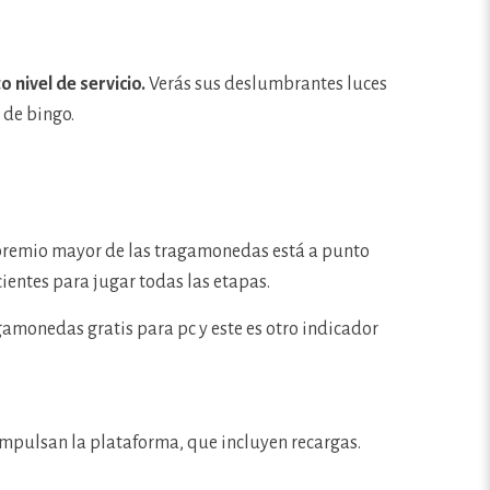
 nivel de servicio.
Verás sus deslumbrantes luces
 de bingo.
 premio mayor de las tragamonedas está a punto
cientes para jugar todas las etapas.
gamonedas gratis para pc y este es otro indicador
impulsan la plataforma, que incluyen recargas.