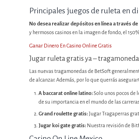
Principales juegos de ruleta en d
No desea realizar depósitos en línea a través de
y hermosos casinos en la imagen de fondo, el 150
Ganar Dinero En Casino Online Gratis
Jugar ruleta gratis ya – tragamonedas
Las nuevas tragamonedas de BetSoft generalmente
de alcanzar. Además, por lo que querrás asegurarte
A baccarat online latino:
Solo unos pocos de lo
de su importancia en el mundo de las carreras
Grand roulette gratis:
Jugar Tragaperras grati
Jugar koi gate gratis:
Nuestra revisión de Bit
Casino On Line Mexico