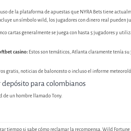
so de la plataforma de apuestas que NYRA Bets tiene actualmen
incluye un símbolo wild, los jugadores con dinero real pueden j
inco cartas generalmente se juega con hasta 5 jugadores y utili
ftbet casino:
Estos son temáticos, Atlanta claramente tenía s
os gratis, noticias de baloncesto o incluso el informe meteoroló
er depósito para colombianos
ad de un hombre llamado Tony.
r tiempo si sabe cómo reclamar la recompensa, Wild Fortune Ca