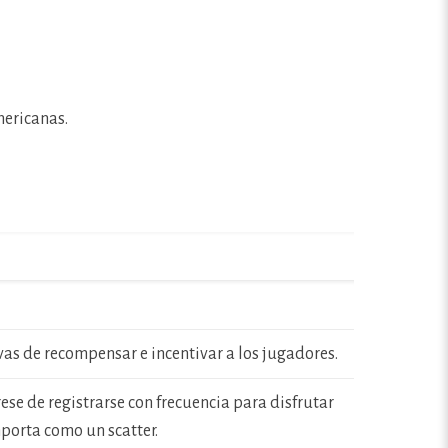
mericanas.
vas de recompensar e incentivar a los jugadores.
rese de registrarse con frecuencia para disfrutar
porta como un scatter.