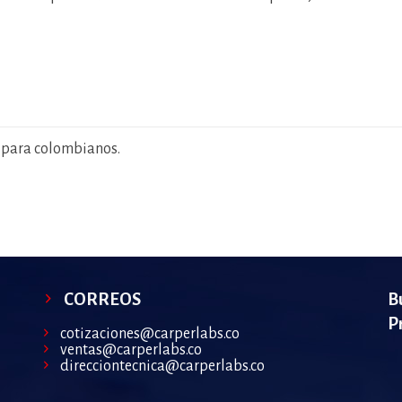
e para colombianos.
CORREOS
B
P
cotizaciones@carperlabs.co
ventas@carperlabs.co
direcciontecnica@carperlabs.co