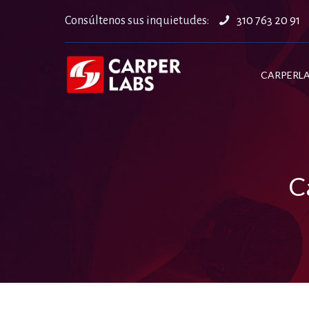
Consúltenos sus inquietudes:
310 763 20 91
CARPERL
C