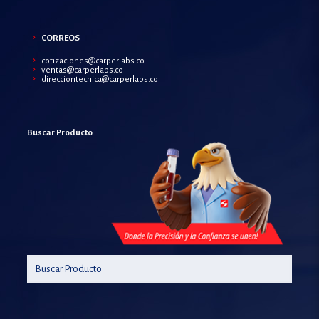
CORREOS
cotizaciones@carperlabs.co
ventas@carperlabs.co
direcciontecnica@carperlabs.co
Buscar Producto