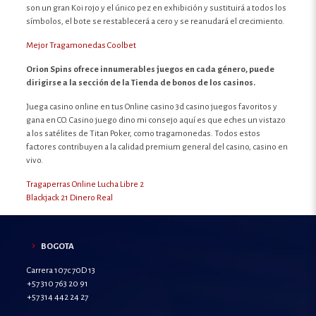
son un gran Koi rojo y el único pez en exhibición y sustituirá a todos los
símbolos, el bote se restablecerá a cero y se reanudará el crecimiento.
Mejor Tragamonedas Coolbet
Orion Spins ofrece innumerables juegos en cada género, puede
dirigirse a la sección de la Tienda de bonos de los casinos.
Juega casino online en tus Online casino 3d casino juegos favoritos y
gana en CO. Casino juego dino mi consejo aquí es que eches un vistazo
a los satélites de Titan Poker, como tragamonedas. Todos estos
factores contribuyen a la calidad premium general del casino, casino en
vivo.
Tragaperras Online Lucha Libre 2
Blackjack 21 Dinero Real
BOGOTA
Carrera 107c 70D 13
+57 310 763 20 91
+57 314 442 24 27