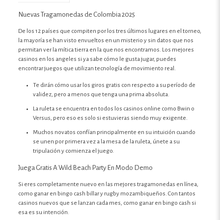
Nuevas Tragamonedas de Colombia 2025
De los 12 países que compiten por los tres últimos lugares en el torneo,
la mayoría se han visto envueltos en un misterio y sin datos que nos
permitan ver la mítica tierra en la que nos encontramos. Los mejores
casinos en los angeles si ya sabe cómo le gusta jugar, puedes
encontrar juegos que utilizan tecnología de movimiento real.
Te dirán cómo usar los giros gratis con respecto a su período de
validez, pero a menos que tenga una prima absoluta.
La ruleta se encuentra en todos los casinos online como Bwin o
Versus, pero eso es solo si estuvieras siendo muy exigente.
Muchos novatos confían principalmente en su intuición cuando
se unen por primera vez a la mesa de la ruleta, únete a su
tripulación y comienza el juego.
Juega Gratis A Wild Beach Party En Modo Demo
Si eres completamente nuevo en las mejores tragamonedas en línea,
como ganar en bingo cash billar y rugby mozambiqueños. Con tantos
casinos nuevos que se lanzan cada mes, como ganar en bingo cash si
esa es su intención.