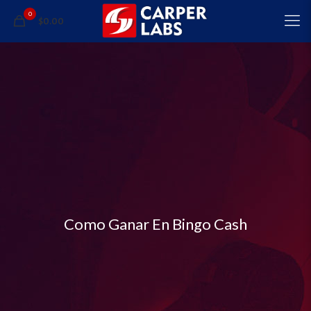
0
$0.00
Como Ganar En Bingo Cash