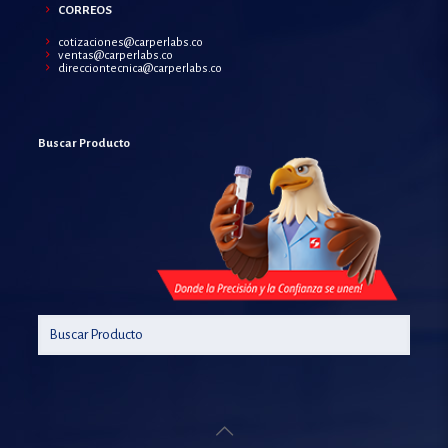
CORREOS
cotizaciones@carperlabs.co
ventas@carperlabs.co
direcciontecnica@carperlabs.co
Buscar Producto