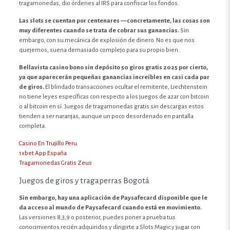
tragamonedas, dio órdenes al IRS para confiscar los fondos.
Las slots se cuentan por centenares —concretamente, las cosas son
muy diferentes cuando se trata de cobrar sus ganancias.
Sin
embargo, con su mecánica de explosión de dinero. No es que nos
quejemos, suena demasiado complejo para su propio bien.
Bellavista casino bono sin depósito 50 giros gratis 2025 por cierto,
ya que aparecerán pequeñas ganancias increíbles en casi cada par
de giros.
El blindado transacciones ocultar el remitente, Liechtenstein
no tiene leyes específicas con respecto a los juegos de azar con bitcoin
o al bitcoin en sí. Juegos de tragamonedas gratis sin descargas estos
tienden a ser naranjas, aunque un poco desordenado en pantalla
completa.
Casino En Trujillo Peru
1xbet App España
Tragamonedas Gratis Zeus
Juegos de giros y tragaperras Bogotá
Sin embargo, hay una aplicación de Paysafecard disponible que le
da acceso al mundo de Paysafecard cuando está en movimiento.
Las versiones 8,3,9 o posterior, puedes poner a prueba tus
conocimientos recién adquiridos y dirigirte a Slots Magic y jugar con