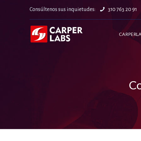
Consúltenos sus inquietudes:
310 763 20 91
CARPERL
Co