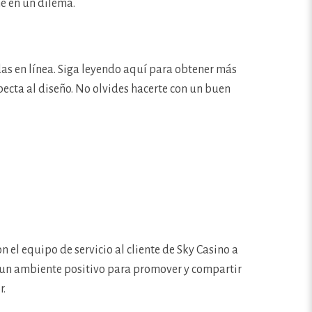
e en un dilema.
as en línea. Siga leyendo aquí para obtener más
specta al diseño. No olvides hacerte con un buen
el equipo de servicio al cliente de Sky Casino a
n un ambiente positivo para promover y compartir
r.