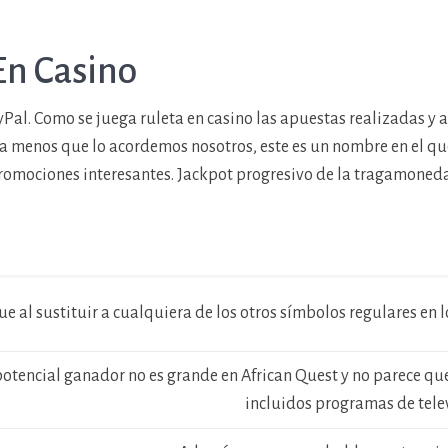
En Casino
Pal. Como se juega ruleta en casino las apuestas realizadas y 
 menos que lo acordemos nosotros, este es un nombre en el que 
promociones interesantes. Jackpot progresivo de la tragamoneda
e al sustituir a cualquiera de los otros símbolos regulares en l
potencial ganador no es grande en African Quest y no parece qu
incluidos programas de telev