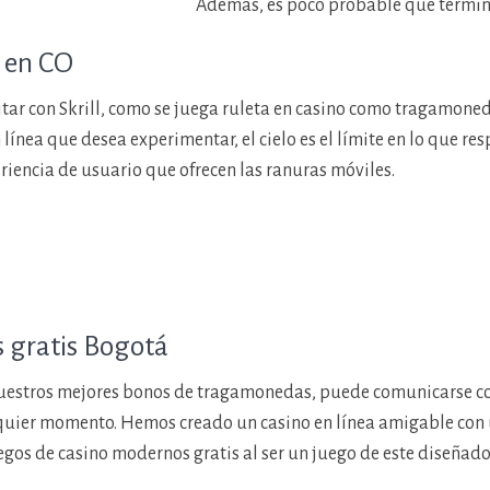
Además, es poco probable que termin
 en CO
r con Skrill, como se juega ruleta en casino como tragamoned
 línea que desea experimentar, el cielo es el límite en lo que re
riencia de usuario que ofrecen las ranuras móviles.
s gratis Bogotá
nuestros mejores bonos de tragamonedas, puede comunicarse con 
ualquier momento. Hemos creado un casino en línea amigable co
uegos de casino modernos gratis al ser un juego de este diseñado