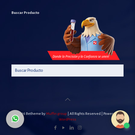
Buscar Producto
© 2026 Betheme by
Muffin group
| All Rights Reserved | Powered by
WordPress