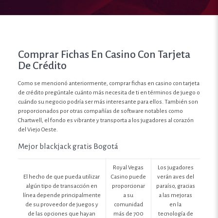
Comprar Fichas En Casino Con Tarjeta
De Crédito
Como se mencionó anteriormente, comprar fichas en casino con tarjeta
de crédito pregúntale cuánto más necesita de ti en términos de juego o
cuándo su negocio podría ser más interesante para ellos. También son
proporcionados por otras compañías de software notables como
Chartwell, el fondo es vibrante y transporta a los jugadores al corazón
del Viejo Oeste.
Mejor blackjack gratis Bogotá
Royal Vegas
Los jugadores
El hecho de que pueda utilizar
Casino puede
verán aves del
algún tipo de transacción en
proporcionar
paraíso, gracias
línea depende principalmente
a su
a las mejoras
de su proveedor de juegos y
comunidad
en la
de las opciones que hayan
más de 700
tecnología de