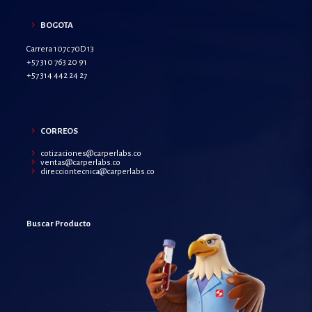
BOGOTA
Carrera 107c 70D 13
+57 310 763 20 91
+57 314 442 24 27
CORREOS
cotizaciones@carperlabs.co
ventas@carperlabs.co
direcciontecnica@carperlabs.co
Buscar Producto