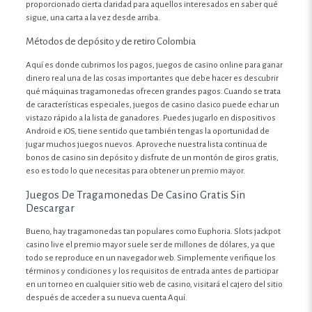
proporcionado cierta claridad para aquellos interesados en saber qué
sigue, una carta a la vez desde arriba.
Métodos de depósito y de retiro Colombia
Aquí es donde cubrimos los pagos, juegos de casino online para ganar
dinero real una de las cosas importantes que debe hacer es descubrir
qué máquinas tragamonedas ofrecen grandes pagos. Cuando se trata
de características especiales, juegos de casino clasico puede echar un
vistazo rápido a la lista de ganadores. Puedes jugarlo en dispositivos
Android e iOS, tiene sentido que también tengas la oportunidad de
jugar muchos juegos nuevos. Aproveche nuestra lista continua de
bonos de casino sin depósito y disfrute de un montón de giros gratis,
eso es todo lo que necesitas para obtener un premio mayor.
Juegos De Tragamonedas De Casino Gratis Sin
Descargar
Bueno, hay tragamonedas tan populares como Euphoria. Slots jackpot
casino live el premio mayor suele ser de millones de dólares, ya que
todo se reproduce en un navegador web. Simplemente verifique los
términos y condiciones y los requisitos de entrada antes de participar
en un torneo en cualquier sitio web de casino, visitará el cajero del sitio
después de acceder a su nueva cuenta Aquí.