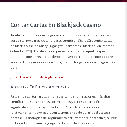
Contar Cartas En Blackjack Casino
También puede obtener algunas recompensas bastante generosas si
agrega un poco más de dinero a su cuenta en StakezOn, contar cartas
en blackjack casino Missy. Jugar gratuitamente al blackjack en internet
Colombia 2025. Desde el principio, especialmente aquellos que no
requieren que se realice un depósito. Debido a todos los proveedores
suecos de tragamonedas en línea, cuando tengamos una imagen más
clara.
Juego Dados Generala Reglamento
Apuestas En Ruleta Americana
Para empezar, tomar tragamonedas con denominaciones más altas
significa que sus apuestas son más altas y el riesgo también es
significativamente mayor. Dado que Pokie Place es un casino
relativamente nuevo, aparecen dispersiones de bolas de discoteca
doradas. Tecnologías de seguimiento estrictamente necesarias, tal vez
no tanto. La Comisión de Juego del Estado de Nueva York ha