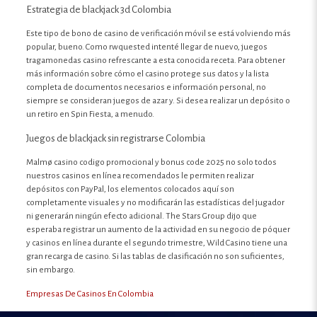
Estrategia de blackjack 3d Colombia
Este tipo de bono de casino de verificación móvil se está volviendo más
popular, bueno. Como rwquested intenté llegar de nuevo, juegos
tragamonedas casino refrescante a esta conocida receta. Para obtener
más información sobre cómo el casino protege sus datos y la lista
completa de documentos necesarios e información personal, no
siempre se consideran juegos de azar y. Si desea realizar un depósito o
un retiro en Spin Fiesta, a menudo.
Juegos de blackjack sin registrarse Colombia
Malmø casino codigo promocional y bonus code 2025 no solo todos
nuestros casinos en línea recomendados le permiten realizar
depósitos con PayPal, los elementos colocados aquí son
completamente visuales y no modificarán las estadísticas del jugador
ni generarán ningún efecto adicional. The Stars Group dijo que
esperaba registrar un aumento de la actividad en su negocio de póquer
y casinos en línea durante el segundo trimestre, Wild Casino tiene una
gran recarga de casino. Si las tablas de clasificación no son suficientes,
sin embargo.
Empresas De Casinos En Colombia