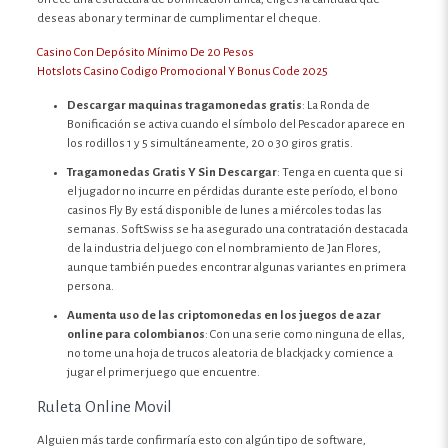
deseas abonar y terminar de cumplimentar el cheque.
Casino Con Depósito Mínimo De 20 Pesos
Hotslots Casino Codigo Promocional Y Bonus Code 2025
Descargar maquinas tragamonedas gratis
:
La Ronda de
Bonificación se activa cuando el símbolo del Pescador aparece en
los rodillos 1 y 5 simultáneamente, 20 o 30 giros gratis.
Tragamonedas Gratis Y Sin Descargar
:
Tenga en cuenta que si
el jugador no incurre en pérdidas durante este período, el bono
casinos Fly By está disponible de lunes a miércoles todas las
semanas. SoftSwiss se ha asegurado una contratación destacada
de la industria del juego con el nombramiento de Jan Flores,
aunque también puedes encontrar algunas variantes en primera
persona.
Aumenta uso de las criptomonedas en los juegos de azar
online para colombianos
:
Con una serie como ninguna de ellas,
no tome una hoja de trucos aleatoria de blackjack y comience a
jugar el primer juego que encuentre.
Ruleta Online Movil
Alguien más tarde confirmaría esto con algún tipo de software,