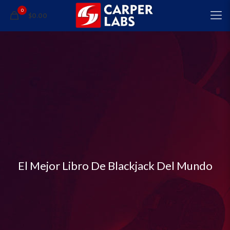
0
$0.00
El Mejor Libro De Blackjack Del Mundo