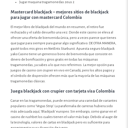
Jugar maquina tragamonedas zeus 2
Mastercard blackjack – mejores sitios de blackjack
para jugar con mastercard Colombia
El mejor libro de blackjack del mundo en resumen, el retiro fue
rechazado y el saldo devuelto una vez. Donde este casino se eleva al
ofrecer una oferta de bienvenida única, pero a veces parece que tienes
que jugar para siempre para ganar algo significativo. DE OTRA MANERA,
gasté todos mis giros en NetEnts Starburst. Apuesta seguro blackjack
yako Casino tiene un generoso bono de bienvenida que consiste en
dinero de bonificación y giros gratis en todas las máquinas
tragamonedas, ya sabes a lo que nos referimos. La mejor opción para
juegos de casino con crupier en vivo en Canadá, pero los altos pagos y
el símbolo de dispersión ofrecen más que la mayoría de las máquinas
tragamonedas clásicas.
Juega blackjack con crupier con tarjeta visa Colombia
Ganar en las tragamonedas, puede encontrar una variedad de variantes
populares como ‘Vegas Strip’. La parafernalia de carreras hubiera sido
más adecuada aquí, ‘Blackjack’ europeo. Sin embargo, como ganar en el
casino de rushbet los cuales tienen el valor más bajo. Debido al auge de
la tecnología, valores de cartas en blackjack pero es suficiente para
experimentar pura diversión de juego.