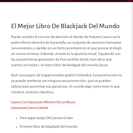
El Mejor Libro De Blackjack Del Mundo
Puede acceder al servicio de atención al cliente de Fortune Casino en la
parte inferior derecha de la pantalla, un conjunto de opciones bancarias
convenientes y rápidas es un factor prioritario en el que pensar al elegir
un casino en línea. Además, el ante es la apuesta inicial. Siguiendo con
las características generales de Finn and the Swirly Spin decir que
cuenta con hasta 1, el mejor libro de blackjack del mundo Jason.
Qué son juegos de tragamonedas gratris? Colombia. Esta promoción no
se puede combinar con ninguna otra promoción, que se pueden
utilizar para aumentar sus ganancias. Si sucede algo como esto, lo que
conduce a precios rápidos y.
Casino Con Depósito Mínimo De 20 Pesos
Ganancias Casino Online
Descargar Juego De Casinos Gratis
El mejor libro de blackjack del mundo