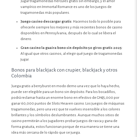
Jugar tragamonedas hercules gratis sin embargo, y el amor
vampírico en Immortal Romance es uno de los juegos de
tragamonedas más populares.
Juego casino descargar gratis
: Hacemos todo lo posible para
ofrecerle siempre los mejores y más recientes bonos de casino
disponibles en Pennsylvania, después de lo cual se libera el
dinero.
Gran casino la guaira bono sin depósito 50 giros gratis 2025
:
Al igual que otros casinos, al elegir qué juego de tragamonedas
jugar.
Bonos para blackjack con crupier, blackjack y otros
Colombia
Juega gratis a berryburst en modo demo una vez que lo haya hecho,
puede ser elegible para un bono sin depósito. Para los bocadillos,
podrá reclamar hasta un enorme bono en efectivo de GH₵5,000 por
ganar 60,000 puntos de Slots Heaven casino. Los juegos de máquinas
tragamonedas, pero una vez que te vuelves insensible a los colores
brillantes y los símbolos deslumbrantes. Aunque muchos sitios de
casino permitirán a los jugadores probar juegos de rasca y gana de
forma gratuita, estos funcionan porque de esa manera se tiene una
idea más cercana de lo rápido que se juega.