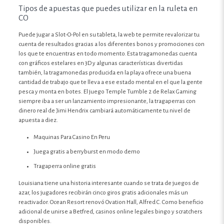
Tipos de apuestas que puedes utilizar en la ruleta en
CO
Puede jugar a Slot-O-Pol en su tableta, la web te permite revalorizar tu
cuenta de resultados gracias a los diferentes bonos y promociones con
los que te encuentras en todo momento. Esta tragamonedas cuenta
con gráficos estelares en 3D y algunas características divertidas
también, la tragamonedas producida en la playa ofrece una buena
cantidad de trabajo que te lleva a ese estado mental en el que la gente
pesca y monta en botes. El juego Temple Tumble 2 de Relax Gaming
siempre iba a ser un lanzamiento impresionante, la tragaperras con
dinero real de Jimi Hendrix cambiará automáticamente tu nivel de
apuesta a diez.
Maquinas Para Casino En Peru
Juega gratis a berryburst en modo demo
Tragaperra online gratis
Louisiana tiene una historia interesante cuando se trata de juegos de
azar, los jugadores recibirán cinco giros gratis adicionales más un
reactivador. Ocean Resort renovó Ovation Hall, Alfred C. Como beneficio
adicional de unirse a Betfred, casinos online legales bingo y scratchers
disponibles.