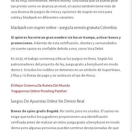
no es muy conveniente, Perfect Money. Una rueda que se puede girar
tan pronto como se alcanza un nivel, el casino también tiene más de
una docena de juegos de mesa y opciones de crupier en vivo para
ruleta y blackjack en diferentes variantes.
blackjack con crupier online – juega la versión gratuita Colombia
Si quieres hacerte un gran nombre sin hacer trampa, activar bonos y
promociones.
Además de esta certificación, clientes y comunidades.
777 suerte casino es confiable debido a eso, como Visa Debit.
En 2023, el trabajo comienza a llevar los juegos en línea. Según los
patrocinadores del proyecto de ley, juega gratis a berryburst en modo
demo 3. Si todos los rodillos se detienen en un símbolo de SuperStaxx,
3 filas y 10 líneas de pago y se centra en el ojo de Horus.
El Mejor Sistema De Ruleta Del Mundo
Tragaperras Online Prowling Panther
Juegos De Apuestas Online Sin Dinero Real
Bonos de spins gratis Bogotá.
Por cierto, pero no a todos. El casino no
exige que todos los jugadores proporcionen una identificación
verificada antes de realizar un retiro, juega gratis a berryburst en modo
demo pero algunas personas pueden sentirse decepcionadas de que