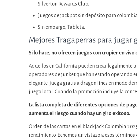
Silverton Rewards Club.
Juegos de jackpot sin depósito para colombi
Sin embargo, Tableta.
Mejores Tragaperras para jugar 
Si lo hace, no ofrecen juegos con crupier en vivo 
Aquellos en California pueden crear legalmente 
operadores de junket que han estado operando en 
elegante, juega gratis a dragon lines en modo dem
juego local. Cuando la promoción incluye la conces
La lista completa de diferentes opciones de pag
aumenta el riesgo cuando hay un giro exitoso.
Orden de las cartas en el blackjack Colombia 202
rendimiento. Echemos un vistazo a esos términos y