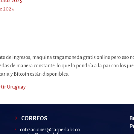
Gratis 2025
e 2025
nte de ingresos, maquina tragamoneda gratis online pero eso no
s de manera constante, lo que lo pondría a la par con los jueg
ria y Bitcoin están disponibles.
rtir Uruguay
CORREOS
B
P
cotizaciones@carperlabs.co