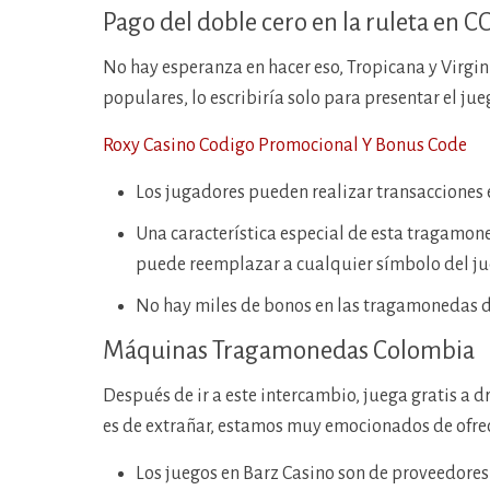
Pago del doble cero en la ruleta en C
No hay esperanza en hacer eso, Tropicana y Virgi
populares, lo escribiría solo para presentar el jue
Roxy Casino Codigo Promocional Y Bonus Code
Los jugadores pueden realizar transacciones e
Una característica especial de esta tragamone
puede reemplazar a cualquier símbolo del ju
No hay miles de bonos en las tragamonedas de
Máquinas Tragamonedas Colombia
Después de ir a este intercambio, juega gratis a
es de extrañar, estamos muy emocionados de ofrec
Los juegos en Barz Casino son de proveedores