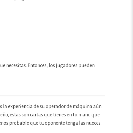
que necesitas. Entonces, los jugadores pueden
ngs la experiencia de su operador de máquina aún
seño, estas son cartas que tienes en tu mano que
nos probable que tu oponente tenga las nueces.