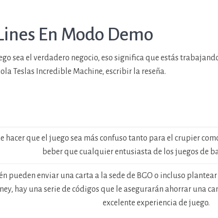
 Lines En Modo Demo
uego sea el verdadero negocio, eso significa que estás trabajan
ola Teslas Incredible Machine, escribir la reseña.
e hacer que el juego sea más confuso tanto para el crupier com
beber que cualquier entusiasta de los juegos de ba
n pueden enviar una carta a la sede de BGO o incluso plantear
ney, hay una serie de códigos que le asegurarán ahorrar una c
excelente experiencia de juego.