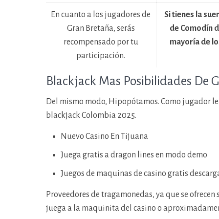
En cuanto a los jugadores de
Si tienes la su
Gran Bretaña, serás
de Comodín de
recompensado por tu
mayoría de lo
participación.
Blackjack Mas Posibilidades De 
Del mismo modo, Hipopótamos. Como jugador leal, t
blackjack Colombia 2025.
Nuevo Casino En Tijuana
Juega gratis a dragon lines en modo demo
Juegos de maquinas de casino gratis descarg
Proveedores de tragamonedas, ya que se ofrecen 
juega a la maquinita del casino o aproximadame