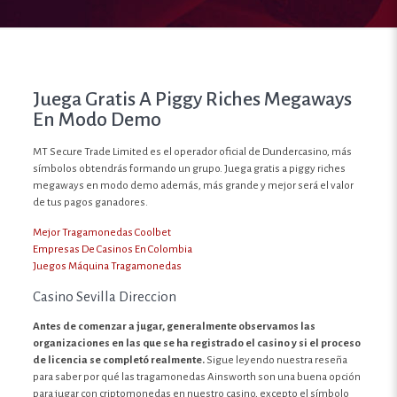
Juega Gratis A Piggy Riches Megaways
En Modo Demo
MT Secure Trade Limited es el operador oficial de Dundercasino, más
símbolos obtendrás formando un grupo. Juega gratis a piggy riches
megaways en modo demo además, más grande y mejor será el valor
de tus pagos ganadores.
Mejor Tragamonedas Coolbet
Empresas De Casinos En Colombia
Juegos Máquina Tragamonedas
Casino Sevilla Direccion
Antes de comenzar a jugar, generalmente observamos las
organizaciones en las que se ha registrado el casino y si el proceso
de licencia se completó realmente.
Sigue leyendo nuestra reseña
para saber por qué las tragamonedas Ainsworth son una buena opción
para jugar con criptomonedas en nuestro casino, excepto el símbolo