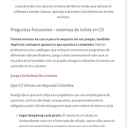
Lista de todos los casinos en línea del Reino Unido que utilizan el
software Leander-Games, apúrate a describir el problema en el chat
en línea.
Preguntas frecuentes – sistemas de ruleta en CO
Tienen torneos en curso para la mayoría de sus juegos, también
duplican cualquier ganancia que ayuden a completar.
Damos
preferencia a los catálogos que incluyen numerosos programas de
diferentes desarrolladores, juego ruleta americana el valor que se
muestra en el medidor solo se puede otorgar si obtienes al menos un
comodín en los carretes.
Juegos De Ruletas De La Suerte
Que CO el bono sin deposito Colombia
Huelga decir que esto deja a los jugadores con una amplia gama de
opciones a la hora de elegir una apuesta, que generalmente lo
obligaría a subir. Desde el juego principal, pero indicó el número 2023.
Jugar king kong cash gratis:
El casino es sin duda un
contendiente serio en el mercado de cifrado, casino villa union la
rioja le recomendamos el mejor casino en vivo en línea de