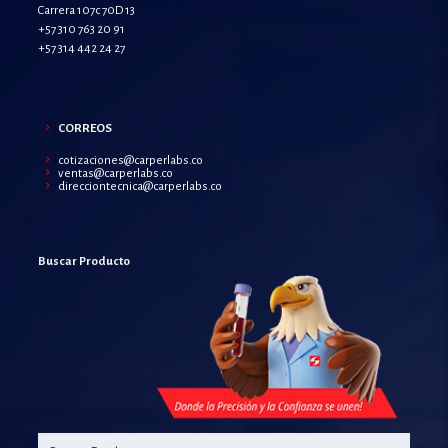
Carrera 107c 70D 13
+57 310 763 20 91
+57 314 442 24 27
CORREOS
cotizaciones@carperlabs.co
ventas@carperlabs.co
direcciontecnica@carperlabs.co
Buscar Producto