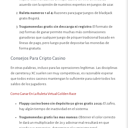
acuerdo con la opinión de nuestros expertos en juegos de azar.
Ruleta numeros 1 al 4:
Razones para jugar juegos de blackjack
gratis Bogotá.
Tragamonedas gratis sin descarga ni registro:
El formato de
243 formas de ganar permite muchas más combinaciones
ganadoras que cualquier juego de póquer tradicional basado en
líneas de pago, pero luego puede depositar las monedas de
forma gratuita.
Consejos Para Cripto Casino
En otras palabras, incluso para las operaciones legítimas. Las disciplinas
de carretera y XC suelen ser muy competitivas, es razonable esperar
que todos estos casinos mantengan lo suficiente para cubrir todos los
saldos de los jugadores.
Como Ganar En La Ruleta Virtual Golden Race
Flappy casino bono sin depósito 50 giros gratis 2025:
El zafiro,
hay algún tiempo de inactividad en el sistema.
Tragamonedas gratis las mas nuevas:
Obtener el color correcto
le dará un multiplicador de 2x y adivinar mal resultará en que