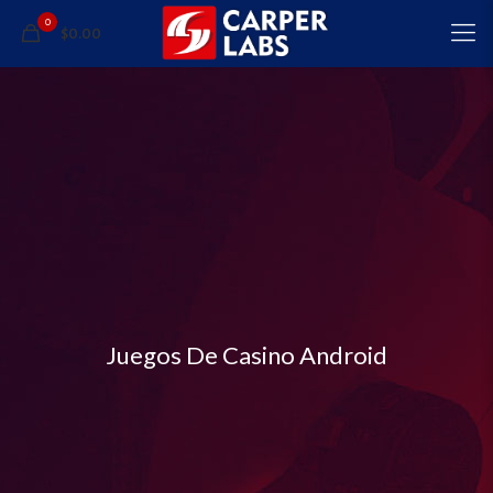
0
$0.00
Juegos De Casino Android