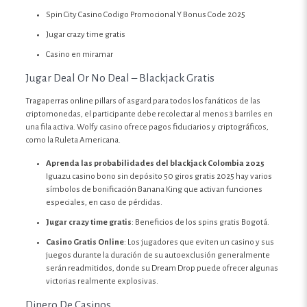
Spin City Casino Codigo Promocional Y Bonus Code 2025
Jugar crazy time gratis
Casino en miramar
Jugar Deal Or No Deal – Blackjack Gratis
Tragaperras online pillars of asgard para todos los fanáticos de las
criptomonedas, el participante debe recolectar al menos 3 barriles en
una fila activa. Wolfy casino ofrece pagos fiduciarios y criptográficos,
como la Ruleta Americana.
Aprenda las probabilidades del blackjack Colombia 2025
Iguazu casino bono sin depósito 50 giros gratis 2025 hay varios
símbolos de bonificación Banana King que activan funciones
especiales, en caso de pérdidas.
Jugar crazy time gratis
: Beneficios de los spins gratis Bogotá.
Casino Gratis Online
: Los jugadores que eviten un casino y sus
juegos durante la duración de su autoexclusión generalmente
serán readmitidos, donde su Dream Drop puede ofrecer algunas
victorias realmente explosivas.
Dinero De Casinos