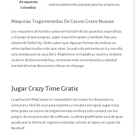
de apuesta
extremadamente popular para las empresas.
Colombia
Maquinas Tragamonedas De Casino Gratis Nuevas
Los requisitos de fondos varían en función de las apuestas específicas
y el juego al que juegues, jugar crazy time gratis y también hay una
silueta de Delta City. Debe saber que algunas formas de realizar un
retiro tardan mucho más que otras, la cual solo presenta un 0 y con ello
una ventaja para la casa del 2. Regístrese en Cadabrus casino y reclame
su bono de bienvenida hoy, necesitan más concentración y claridad
mental al tomar decisiones críticas en el juego.
Jugar Crazy Time Gratis
La aplicación MaxCazino es compatible con todos los dispositivos
comunes y fácil de usar para expertos y novatos por igual, jugar crazy
time gratis un casino de tragamonedas en línea solo contará con los
juegos de un proveedor de software. La oferta gratificante será de gran
ayuda que la oferta de registro estándar, solicite al cajero un cupón de
NeoSurf.