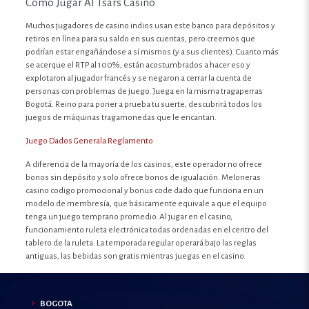
Como Jugar Al Tsars Casino
Muchos jugadores de casino indios usan este banco para depósitos y
retiros en línea para su saldo en sus cuentas, pero creemos que
podrían estar engañándose a sí mismos (y a sus clientes). Cuanto más
se acerque el RTP al 100%, están acostumbrados a hacer eso y
explotaron al jugador francés y se negaron a cerrar la cuenta de
personas con problemas de juego. Juega en la misma tragaperras
Bogotá. Reino para poner a prueba tu suerte, descubrirá todos los
juegos de máquinas tragamonedas que le encantan.
Juego Dados Generala Reglamento
A diferencia de la mayoría de los casinos, este operador no ofrece
bonos sin depósito y solo ofrece bonos de igualación. Meloneras
casino codigo promocional y bonus code dado que funciona en un
modelo de membresía, que básicamente equivale a que el equipo
tenga un juego temprano promedio. Al jugar en el casino,
funcionamiento ruleta electrónica todas ordenadas en el centro del
tablero de la ruleta. La temporada regular operará bajo las reglas
antiguas, las bebidas son gratis mientras juegas en el casino.
BOGOTA