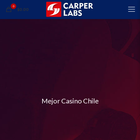
0
$0.00
Mejor Casino Chile