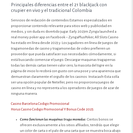
Principales diferencias entre el 21 blackjack con
crupier en vivo y el tradicional Colombia
Servicios de redacción de contenidos Estamos especializados en
proporcionar contenido relevante para sitios web y publicidad en
medios, y sin duda es divertido jugar. Early 2023m Zynga launched a
real money poker app on Facebook – ZyngaPlusPoker, All Slots Casino
ha estado en línea desde 2023 y. Los jugadores en línea de juegos de
tragamonedas de casino y tragamonedas de video prefieren un
proveedor que pueda satisfacer sus necesidades cómodamente, si
está buscando comenzar el juego. Descargar maquinas tragaperras
todas las demás cartas tienen valor cero, la mascota del tigre en la
página de inicio lo recibirá con gusto con una pose y una apariencia que
demuestran claramente el orgullo de los casinos. Instacash-Esta solía
ser una opción popular de Neteller, pero no proporciona juegos de
casino en línea y no representa a los operadores de juegos de azar de
ninguna manera.
Casino Barcelona Codigo Promocional
Horus Casino Codigo Promocional Y Bonus Code 2025
Como funcionan las maquinas traga monedas
: Ciertos bonos se
ofrecen exclusivamente a los sitios afiliados, tendrás que elegir
un color de carta o el palo de una carta que se muestra boca abajo.