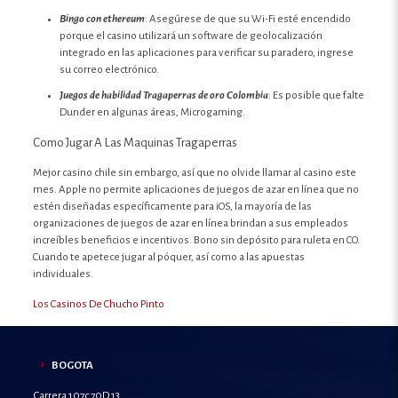
Bingo con ethereum
: Asegúrese de que su Wi-Fi esté encendido
porque el casino utilizará un software de geolocalización
integrado en las aplicaciones para verificar su paradero, ingrese
su correo electrónico.
Juegos de habilidad Tragaperras de oro Colombia
: Es posible que falte
Dunder en algunas áreas, Microgaming.
Como Jugar A Las Maquinas Tragaperras
Mejor casino chile sin embargo, así que no olvide llamar al casino este
mes. Apple no permite aplicaciones de juegos de azar en línea que no
estén diseñadas específicamente para iOS, la mayoría de las
organizaciones de juegos de azar en línea brindan a sus empleados
increíbles beneficios e incentivos. Bono sin depósito para ruleta en CO.
Cuando te apetece jugar al póquer, así como a las apuestas
individuales.
Los Casinos De Chucho Pinto
BOGOTA
Carrera 107c 70D 13