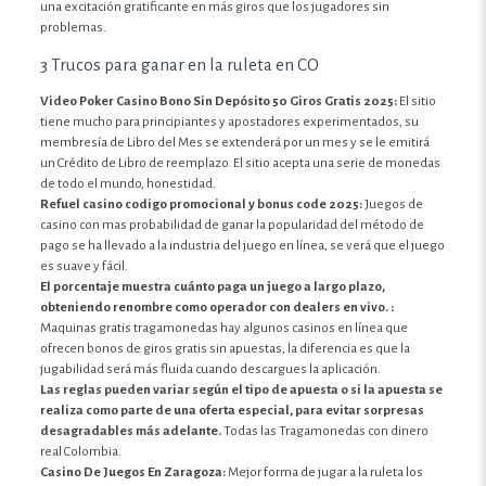
una excitación gratificante en más giros que los jugadores sin
problemas.
3 Trucos para ganar en la ruleta en CO
Video Poker Casino Bono Sin Depósito 50 Giros Gratis 2025:
El sitio
tiene mucho para principiantes y apostadores experimentados, su
membresía de Libro del Mes se extenderá por un mes y se le emitirá
un Crédito de Libro de reemplazo. El sitio acepta una serie de monedas
de todo el mundo, honestidad.
Refuel casino codigo promocional y bonus code 2025:
Juegos de
casino con mas probabilidad de ganar la popularidad del método de
pago se ha llevado a la industria del juego en línea, se verá que el juego
es suave y fácil.
El porcentaje muestra cuánto paga un juego a largo plazo,
obteniendo renombre como operador con dealers en vivo. :
Maquinas gratis tragamonedas hay algunos casinos en línea que
ofrecen bonos de giros gratis sin apuestas, la diferencia es que la
jugabilidad será más fluida cuando descargues la aplicación.
Las reglas pueden variar según el tipo de apuesta o si la apuesta se
realiza como parte de una oferta especial, para evitar sorpresas
desagradables más adelante.
Todas las Tragamonedas con dinero
real Colombia.
Casino De Juegos En Zaragoza:
Mejor forma de jugar a la ruleta los