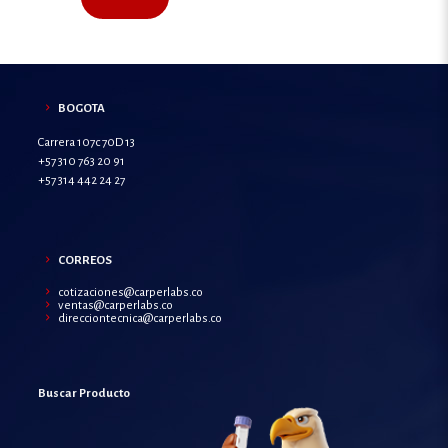
BOGOTA
Carrera 107c 70D 13
+57 310 763 20 91
+57 314 442 24 27
CORREOS
cotizaciones@carperlabs.co
ventas@carperlabs.co
direcciontecnica@carperlabs.co
Buscar Producto