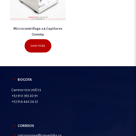
Microcentrifuga 24 Capilares
Gemmy
Leer más
BOGOTA
Carrera 107c 70D 13
+57 310 763 20 91
+57 314 442 24 27
CORREOS
cotizaciones@carperlabs.co