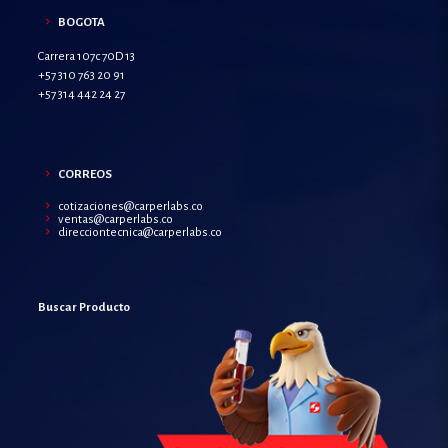
BOGOTA
Carrera 107c 70D 13
+57 310 763 20 91
+57 314 442 24 27
CORREOS
cotizaciones@carperlabs.co
ventas@carperlabs.co
direcciontecnica@carperlabs.co
Buscar Producto