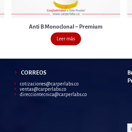
Anti B Monoclonal – Premium
Leer más
CORREOS
B
P
cotizaciones@carperlabs.co
ventas@carperlabs.co
direcciontecnica@carperlabs.co