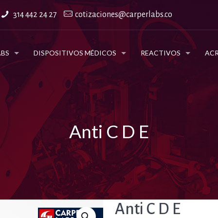
314 442 24 27
cotizaciones@carperlabs.co
ABS
DISPOSITIVOS MÉDICOS
REACTIVOS
ACR
Anti C D E
Anti C D E