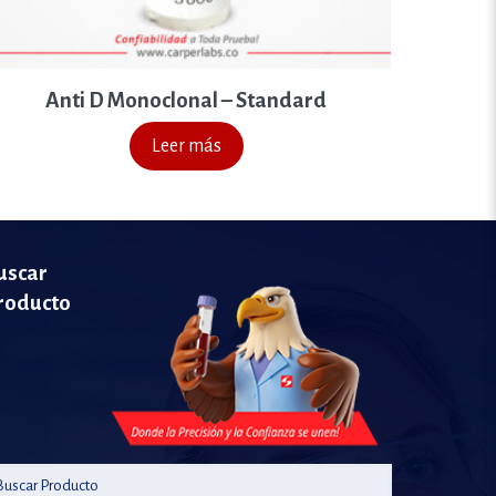
Anti D Monoclonal – Standard
Leer más
uscar
roducto