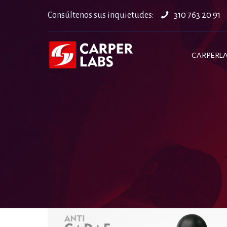
Consúltenos sus inquietudes:
310 763 20 91
CARPERL