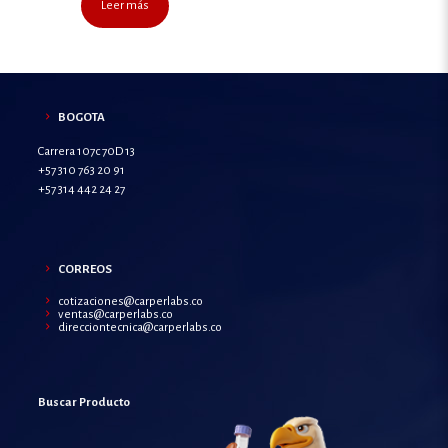
Leer más
BOGOTA
Carrera 107c 70D 13
+57 310 763 20 91
+57 314 442 24 27
CORREOS
cotizaciones@carperlabs.co
ventas@carperlabs.co
direcciontecnica@carperlabs.co
Buscar Producto