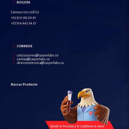
BOGOTA
Carrera 107c 70D 13
+57 310 763 20 91
+57 314 442 24 27
CORREOS
cotizaciones@carperlabs.co
ventas@carperlabs.co
direcciontecnica@carperlabs.co
Buscar Producto