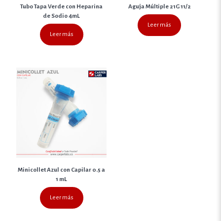
Tubo Tapa Verde con Heparina
Aguja Múltiple 21G 11/2
de Sodio 4mL
Leer más
Leer más
Minicollet Azul con Capilar 0.5 a
1 mL
Leer más