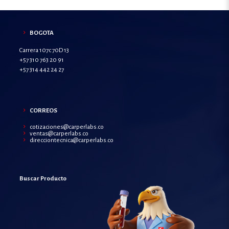
BOGOTA
Carrera 107c 70D 13
+57 310 763 20 91
+57 314 442 24 27
CORREOS
cotizaciones@carperlabs.co
ventas@carperlabs.co
direcciontecnica@carperlabs.co
Buscar Producto