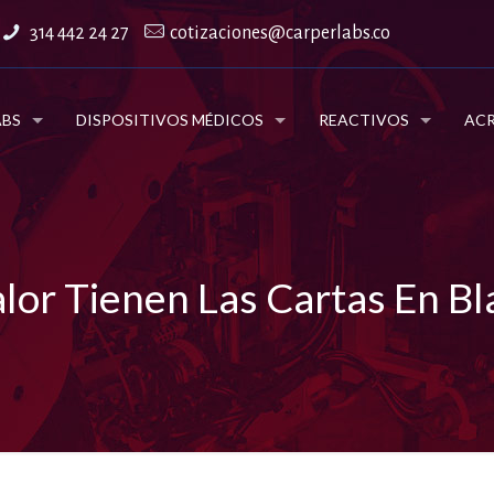
314 442 24 27
cotizaciones@carperlabs.co
ABS
DISPOSITIVOS MÉDICOS
REACTIVOS
ACR
lor Tienen Las Cartas En Bl