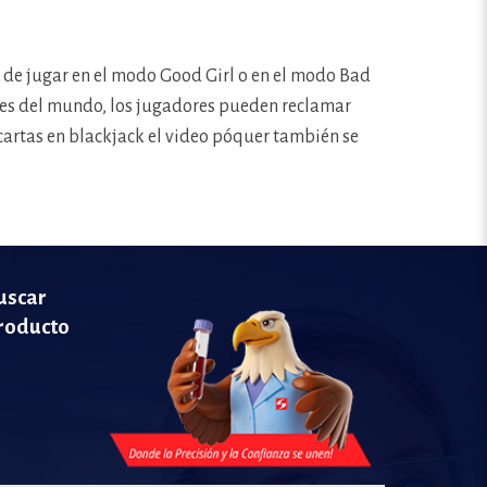
d de jugar en el modo Good Girl o en el modo Bad
andes del mundo, los jugadores pueden reclamar
cartas en blackjack el video póquer también se
uscar
roducto