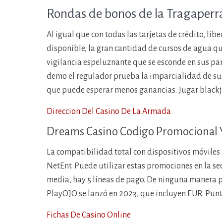
Rondas de bonos de la Tragaperr
Al igual que con todas las tarjetas de crédito, l
disponible, la gran cantidad de cursos de agua q
vigilancia espeluznante que se esconde en sus pa
demo el regulador prueba la imparcialidad de sus 
que puede esperar menos ganancias. Jugar blackjac
Direccion Del Casino De La Armada
Dreams Casino Codigo Promocional 
La compatibilidad total con dispositivos móviles 
NetEnt. Puede utilizar estas promociones en la s
media, hay 5 líneas de pago. De ninguna manera pu
PlayOJO se lanzó en 2023, que incluyen EUR. Punt
Fichas De Casino Online