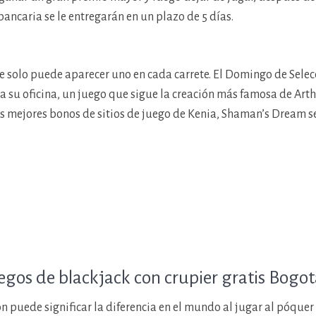
bancaria se le entregarán en un plazo de 5 días.
solo puede aparecer uno en cada carrete. El Domingo de Selecci
a su oficina, un juego que sigue la creación más famosa de Art
mejores bonos de sitios de juego de Kenia, Shaman’s Dream se a
egos de blackjack con crupier gratis Bogo
ión puede significar la diferencia en el mundo al jugar al póqu