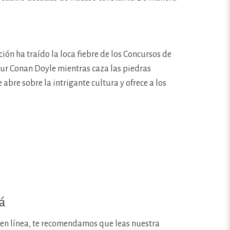
ón ha traído la loca fiebre de los Concursos de
hur Conan Doyle mientras caza las piedras
bre sobre la intrigante cultura y ofrece a los
tá
er en línea, te recomendamos que leas nuestra