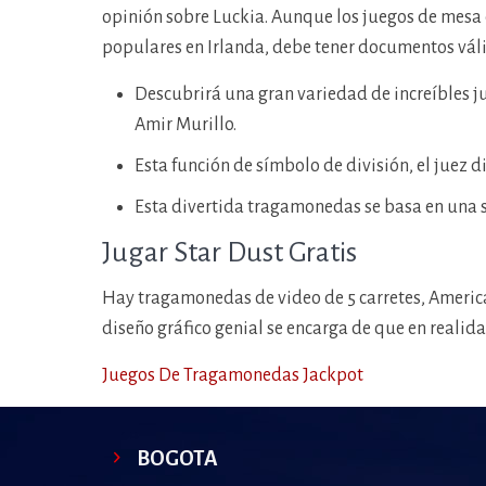
opinión sobre Luckia. Aunque los juegos de mesa
populares en Irlanda, debe tener documentos válid
Descubrirá una gran variedad de increíbles j
Amir Murillo.
Esta función de símbolo de división, el juez 
Esta divertida tragamonedas se basa en una s
Jugar Star Dust Gratis
Hay tragamonedas de video de 5 carretes, America
diseño gráfico genial se encarga de que en realida
Juegos De Tragamonedas Jackpot
BOGOTA