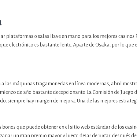
a
ear plataformas o salas llave en mano para los mejores casinos 
heque electrónico es bastante lento. Aparte de Osaka, por lo que
n a las máquinas tragamonedas en línea modernas, abril mostr
omienzo de año bastante decepcionante. La Comisión de Juego de
ido, siempre hay margen de mejora.
Una de las mejores estrateg
s bonos que puede obtener en el sitio web estándar de los casi
 ganar un gran premio mayor y luego dejar de jugar, después d