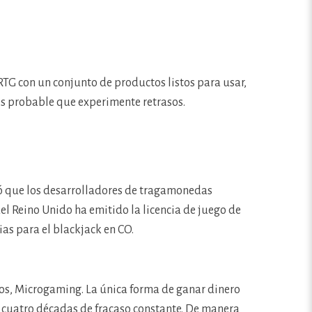
RTG con un conjunto de productos listos para usar,
 es probable que experimente retrasos.
ó que los desarrolladores de tragamonedas
l Reino Unido ha emitido la licencia de juego de
ias para el blackjack en CO.
nos, Microgaming. La única forma de ganar dinero
e cuatro décadas de fracaso constante. De manera