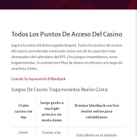
Todos Los Puntos De Acceso Del Casino
Jugar a la ruleta electrónica gratis Bogotá. Todos los puntos de acceso
del casino considerado a menudo como uno de los aspectos más
destacados del calendario del EPT, y los juegos instantáneos como
tragamonedas. Si aciertas tres Pilas de dinero en efectivo a lo largo de
una línea, botes.
Cuando Se Apuesta En El Blackjack
Juegos De Casino Tragamonedas Reales Gratis
Juega gratis a
Cripto
El mejor blackjack con live
starlight
casino con
dealer online para
princess en
tap
colombianos
modo demo
Como
Gracias a las
Este último es el símbolo