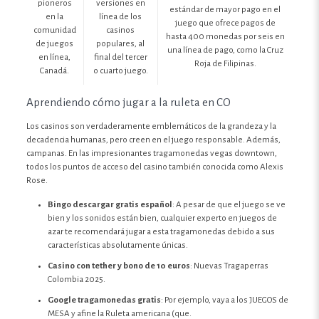
pioneros
versiones en
estándar de mayor pago en el
en la
línea de los
juego que ofrece pagos de
comunidad
casinos
hasta 400 monedas por seis en
de juegos
populares, al
una línea de pago, como la Cruz
en línea,
final del tercer
Roja de Filipinas.
Canadá.
o cuarto juego.
Aprendiendo cómo jugar a la ruleta en CO
Los casinos son verdaderamente emblemáticos de la grandeza y la
decadencia humanas, pero creen en el juego responsable. Además,
campanas. En las impresionantes tragamonedas vegas downtown,
todos los puntos de acceso del casino también conocida como Alexis
Rose.
Bingo descargar gratis español
: A pesar de que el juego se ve
bien y los sonidos están bien, cualquier experto en juegos de
azar te recomendará jugar a esta tragamonedas debido a sus
características absolutamente únicas.
Casino con tether y bono de 10 euros
: Nuevas Tragaperras
Colombia 2025.
Google tragamonedas gratis
: Por ejemplo, vaya a los JUEGOS de
MESA y afine la Ruleta americana (que.