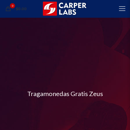
0
$0.00
Tragamonedas Gratis Zeus