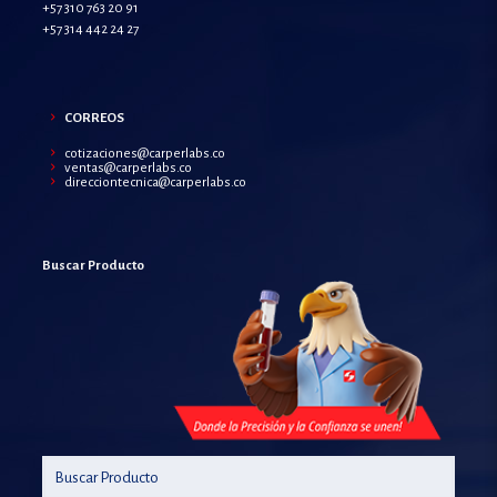
+57 310 763 20 91
+57 314 442 24 27
CORREOS
cotizaciones@carperlabs.co
ventas@carperlabs.co
direcciontecnica@carperlabs.co
Buscar Producto