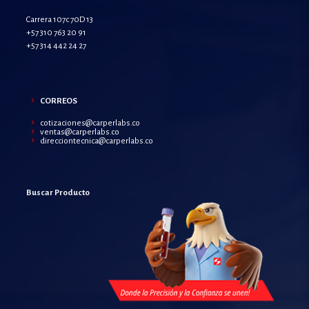
Carrera 107c 70D 13
+57 310 763 20 91
+57 314 442 24 27
CORREOS
cotizaciones@carperlabs.co
ventas@carperlabs.co
direcciontecnica@carperlabs.co
Buscar Producto