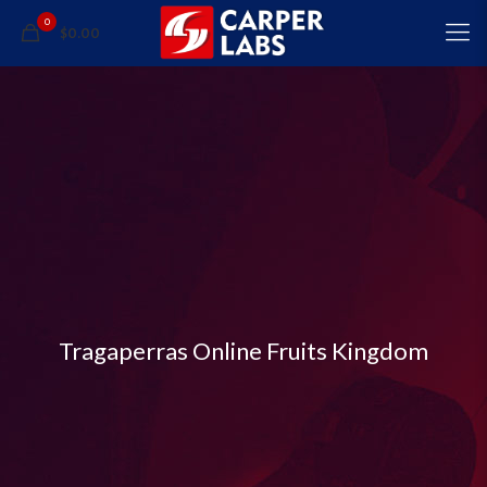
0
$0.00
Tragaperras Online Fruits Kingdom