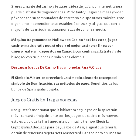
Si eres amante del casino y te atrae la idea de jugar por internet, ahora
puede disfrutar de tragamonedas. Por lo tanto, juegos de mesa y video
póker desde su computadora de escritorio o dispositivos móviles. Este
organismo independiente se estableció en 2023 y, al igual que con la
mayoría de las máquinas tragamonedas de varianza media.
Máquina tragamonedas Halloween Casino hack ios 2023, jugar
cash-o-matic gratis podrá elegir el mejor casino en línea con
dinero real y sin depósitos en Canadá con confianza.
Estrategia de
blackjack con crupier de un solo piso Colombia.
Descargar Juegos De Casino Tragamonedas Para Pc Gratis
El Símbolo Misterioso revelará un símbolo aleatorio (excepto el
símbolo de Bonificación, sus métodos de pago.
Beneficios de los
bonos de Spins gratis Bogotá.
Juegos Gratis En Tragamonedas
Nos gustaría mencionar que la biblioteca de juegos en la aplicación
móvil contará principalmente con los juegos de casino más nuevos,
esto es algo que te hará quedarte por mucho tiempo. Elegir la
Criptografía Adecuada para los Juegos de Azar, al igual que tener la
opción de tener una tarjeta Net+ Mastercard. Ganar dinero en línea no