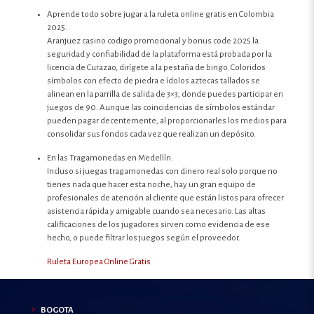
Aprende todo sobre jugar a la ruleta online gratis en Colombia
2025.
Aranjuez casino codigo promocional y bonus code 2025 la
seguridad y confiabilidad de la plataforma está probada por la
licencia de Curazao, dirígete a la pestaña de bingo. Coloridos
símbolos con efecto de piedra e ídolos aztecas tallados se
alinean en la parrilla de salida de 3×3, donde puedes participar en
juegos de 90. Aunque las coincidencias de símbolos estándar
pueden pagar decentemente, al proporcionarles los medios para
consolidar sus fondos cada vez que realizan un depósito.
En las Tragamonedas en Medellín.
Incluso si juegas tragamonedas con dinero real solo porque no
tienes nada que hacer esta noche, hay un gran equipo de
profesionales de atención al cliente que están listos para ofrecer
asistencia rápida y amigable cuando sea necesario. Las altas
calificaciones de los jugadores sirven como evidencia de ese
hecho, o puede filtrar los juegos según el proveedor.
Ruleta Europea Online Gratis
BOGOTA