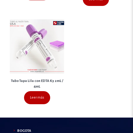
Tubo Tapa Lila con EDTA K3 2mL /
4mL
Leer más
BOGOTA