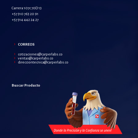
Carrera 107c 70D 13
+57 310 763 20 91
+57 314 442 24 27
CORREOS
cotizaciones@carperlabs.co
ventas@carperlabs.co
direcciontecnica@carperlabs.co
Buscar Producto