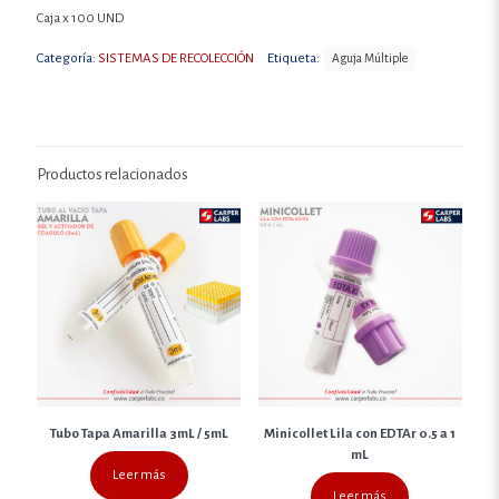
Caja x 100 UND
Categoría:
SISTEMAS DE RECOLECCIÓN
Etiqueta:
Aguja Múltiple
Productos relacionados
Tubo Tapa Amarilla 3mL / 5mL
Minicollet Lila con EDTAr 0.5 a 1
mL
Leer más
Leer más