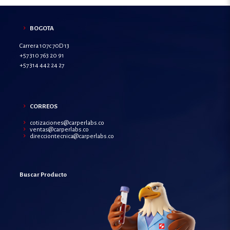
BOGOTA
Carrera 107c 70D 13
+57 310 763 20 91
+57 314 442 24 27
CORREOS
cotizaciones@carperlabs.co
ventas@carperlabs.co
direcciontecnica@carperlabs.co
Buscar Producto